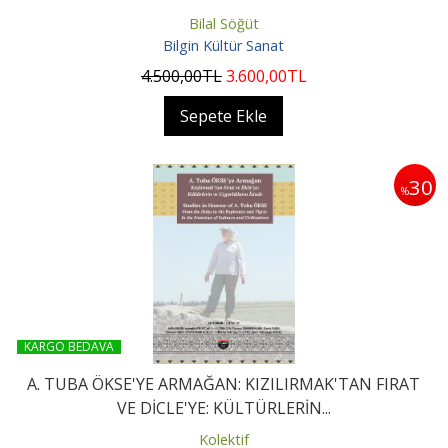
Bilal Söğüt
Bilgin Kültür Sanat
4.500
,00
TL
3.600
,00
TL
Sepete Ekle
30
%
KARGO BEDAVA
A. TUBA ÖKSE'YE ARMAĞAN: KIZILIRMAK'TAN FIRAT
VE DİCLE'YE: KÜLTÜRLERİN...
Kolektif