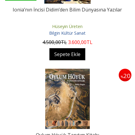
Ionia’nın İncisi Didim’den Bilim Dünyasına Yazılar
Hüseyin Üreten
Bilgin Kültür Sanat
4.500
,00
TL
3.600
,00
TL
Sepete Ekle
20
%