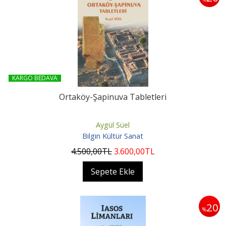
KARGO BEDAVA
Ortaköy-Şapinuva Tabletleri
Aygül Süel
Bilgin Kültür Sanat
4.500
,00
TL
3.600
,00
TL
Sepete Ekle
20
%