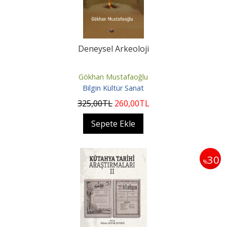
Deneysel Arkeoloji
Gökhan Mustafaoğlu
Bilgin Kültür Sanat
325
,00
TL
260
,00
TL
Sepete Ekle
30
%