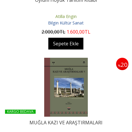
Oylum Höyük Tanıtım Kitabı
Atilla Engin
Bilgin Kültür Sanat
2.000
,00
TL
1.600
,00
TL
Sepete Ekle
20
%
KARGO BEDAVA
MUĞLA KAZI VE ARAŞTIRMALARI