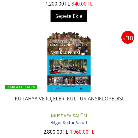
1.200
,00
TL
840
,00
TL
Sepete Ekle
30
%
KARGO BEDAVA
KÜTAHYA VE İLÇELERİ KÜLTÜR ANSİKLOPEDİSİ
MUSTAFA SALÜN
Bilgin Kültür Sanat
2.800
,00
TL
1.960
,00
TL