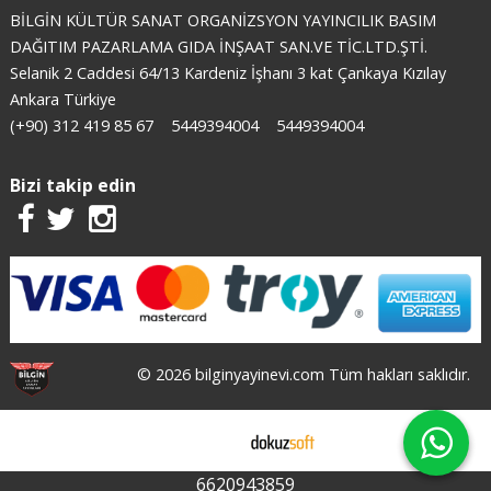
BİLGİN KÜLTÜR SANAT ORGANİZSYON YAYINCILIK BASIM
DAĞITIM PAZARLAMA GIDA İNŞAAT SAN.VE TİC.LTD.ŞTİ.
Selanik 2 Caddesi 64/13 Kardeniz İşhanı 3 kat Çankaya Kızılay
Ankara Türkiye
(+90) 312 419 85 67
5449394004
5449394004
Bizi takip edin
© 2026 bilginyayinevi.com Tüm hakları saklıdır.
E-ticaret
6620943859