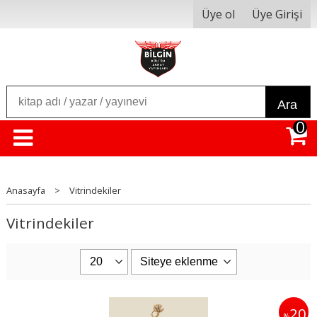
Üye ol
Üye Girişi
Ara
0
Anasayfa
>
Vitrindekiler
Vitrindekiler
20
%