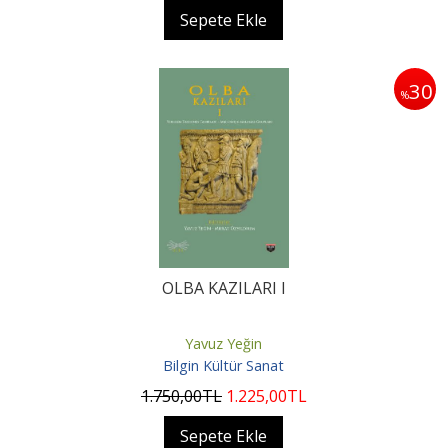
Sepete Ekle
30
%
OLBA KAZILARI I
Yavuz Yeğin
Bilgin Kültür Sanat
1.750
,00
TL
1.225
,00
TL
Sepete Ekle