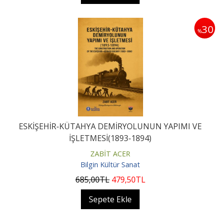
30
%
ESKİŞEHİR-KÜTAHYA DEMİRYOLUNUN YAPIMI VE
İŞLETMESİ(1893-1894)
ZABİT ACER
Bilgin Kültür Sanat
685
,00
TL
479
,50
TL
Sepete Ekle