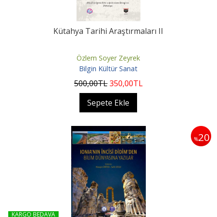
Kütahya Tarihi Araştırmaları II
Özlem Soyer Zeyrek
Bilgin Kültür Sanat
500
,00
TL
350
,00
TL
Sepete Ekle
20
%
KARGO BEDAVA