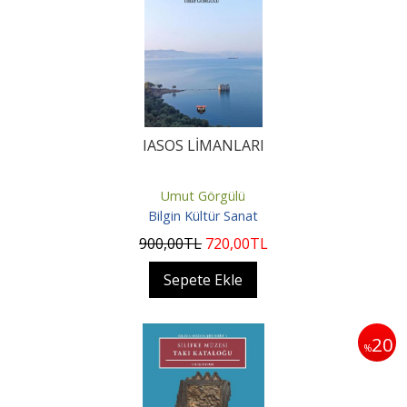
IASOS LİMANLARI
Umut Görgülü
Bilgin Kültür Sanat
900
,00
TL
720
,00
TL
Sepete Ekle
20
%