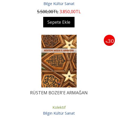
Bilge Kültür Sanat
5.500
,00
TL
3.850
,00
TL
Sepete Ekle
30
%
RÜSTEM BOZER'E ARMAĞAN
Kolektif
Bilgin Kültür Sanat