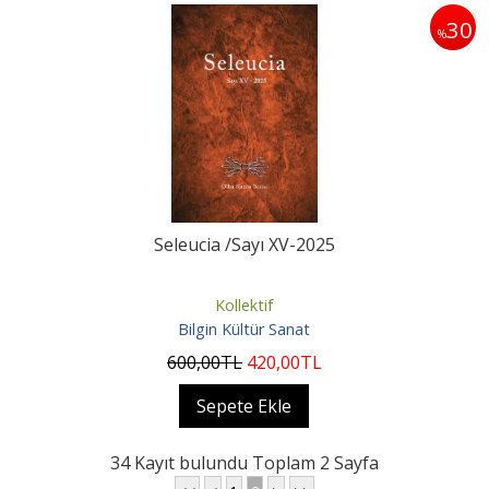
30
%
Seleucia /Sayı XV-2025
Kollektif
Bilgin Kültür Sanat
600
,00
TL
420
,00
TL
Sepete Ekle
34 Kayıt bulundu Toplam 2 Sayfa