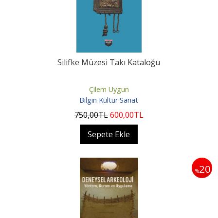
Silifke Müzesi Takı Kataloğu
Çilem Uygun
Bilgin Kültür Sanat
750
,00
TL
600
,00
TL
Sepete Ekle
20
%