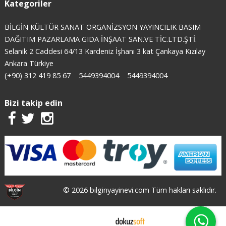
Kategoriler
BİLGİN KÜLTÜR SANAT ORGANİZSYON YAYINCILIK BASIM
DAĞITIM PAZARLAMA GIDA İNŞAAT SAN.VE TİC.LTD.ŞTİ.
Selanik 2 Caddesi 64/13 Kardeniz İşhanı 3 kat Çankaya Kızılay
Ankara Türkiye
(+90) 312 419 85 67
5449394004
5449394004
Bizi takip edin
© 2026 bilginyayinevi.com Tüm hakları saklıdır.
E-ticaret