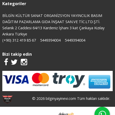
Kategoriler
BİLGİN KÜLTÜR SANAT ORGANİZSYON YAYINCILIK BASIM
DAĞITIM PAZARLAMA GIDA İNŞAAT SAN.VE TİC.LTD.ŞTİ.
Selanik 2 Caddesi 64/13 Kardeniz İşhanı 3 kat Çankaya Kızılay
Ankara Türkiye
(+90) 312 419 85 67
5449394004
5449394004
Bizi takip edin
© 2026 bilginyayinevi.com Tüm hakları saklıdır.
E-ticaret