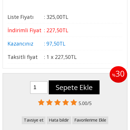
Liste Fiyatı
:
325
,00
TL
İndirimli Fiyat
:
227
,50
TL
Kazancınız
:
97
,50
TL
Taksitli fiyat
:
1 x
227
,50
TL
30
%
Sepete Ekle
5.00/5
Tavsiye et
Hata bildir
Favorilerime Ekle