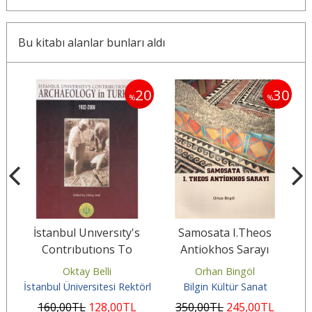
Bu kitabı alanlar bunları aldı
30
20
30
%
%
ı
İstanbul Unıversıty's
Samosata I.Theos
Contrıbutıons To
Antiokhos Sarayı
Archaeology in Turkey
Oktay Belli
Orhan Bingöl
1932-2000
İstanbul Üniversitesi Rektörlüğü
Bilgin Kültür Sanat
L
160
,00
TL
128
,00
TL
350
,00
TL
245
,00
TL