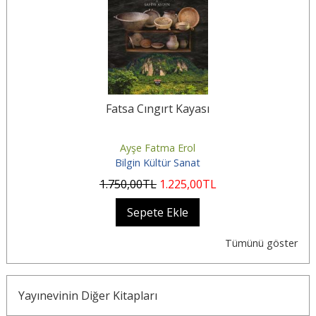
Fatsa Cıngırt Kayası
Ayşe Fatma Erol
Bilgin Kültür Sanat
1.750
,00
TL
1.225
,00
TL
Sepete Ekle
Tümünü göster
Yayınevinin Diğer Kitapları