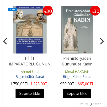
Yeni
30
30
%
%
u
HİTİT
Prehistoryadan
İMPARATORLUĞUNUN
Günümüze Kadın
YIKILIŞINDAN BÜYÜK
Ahmet Ünal
Meral HAKMAN
İSKENDER’İN ÖLÜMÜNE
Bilgin Kültür Sanat
Bilgin Kültür Sanat
KADAR...
1.750
,00
TL
1.225
,00
TL
950
,00
TL
665
,00
TL
4
Sepete Ekle
Sepete Ekle
Tümünü göster