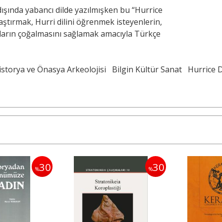
 dışında yabancı dilde yazılmışken bu “Hurrice
ylaştırmak, Hurri dilini öğrenmek isteyenlerin,
nların çoğalmasını sağlamak amacıyla Türkçe
storya ve Önasya Arkeolojisi
Bilgin Kültür Sanat
Hurrice Di
30
30
%
%