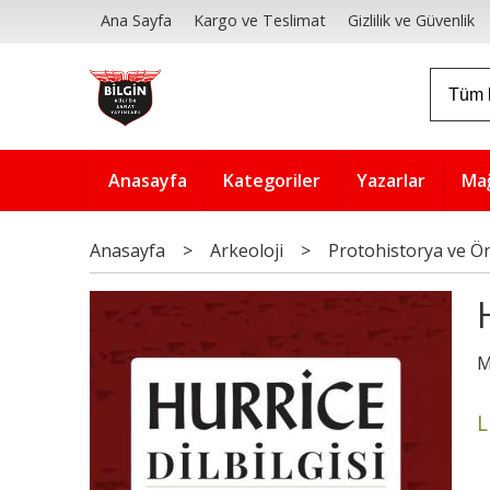
Ana Sayfa
Kargo ve Teslimat
Gizlilik ve Güvenlik
Anasayfa
Kategoriler
Yazarlar
Ma
Anasayfa
>
Arkeoloji
>
Protohistorya ve Ön
M
L