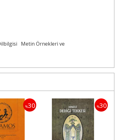
lbilgisi
Metin Örnekleri ve
30
30
%
%