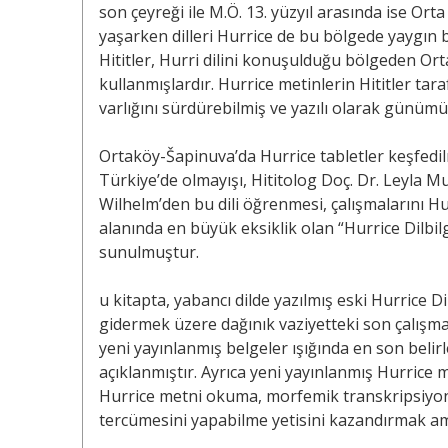
son çeyreği ile M.Ö. 13. yüzyıl arasında ise Ort
yaşarken dilleri Hurrice de bu bölgede yaygın b
Hititler, Hurri dilini konuşulduğu bölgeden Ort
kullanmışlardır. Hurrice metinlerin Hititler ta
varlığını sürdürebilmiş ve yazılı olarak günümü
Ortaköy-Šapinuva’da Hurrice tabletler keşfedilm
Türkiye’de olmayışı, Hititolog Doç. Dr. Leyla Mu
Wilhelm’den bu dili öğrenmesi, çalışmalarını H
alanında en büyük eksiklik olan “Hurrice Dilbilg
sunulmuştur.
u kitapta, yabancı dilde yazılmış eski Hurrice Dil
gidermek üzere dağınık vaziyetteki son çalışmal
yeni yayınlanmış belgeler ışığında en son belirle
açıklanmıştır. Ayrıca yeni yayınlanmış Hurrice me
Hurrice metni okuma, morfemik transkripsiyonu
tercümesini yapabilme yetisini kazandırmak am