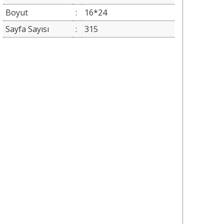
Boyut
:
16*24
Sayfa Sayısı
:
315