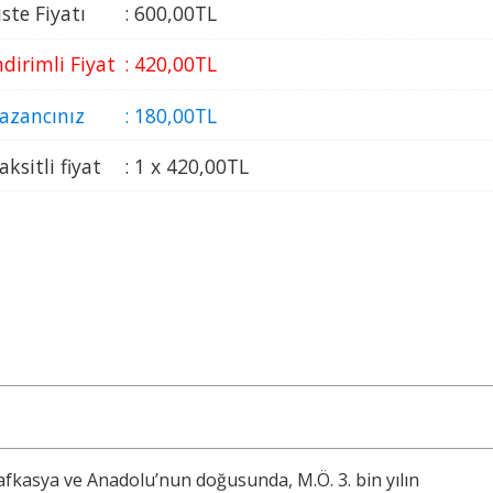
iste Fiyatı
:
600
,00
TL
ndirimli Fiyat
:
420
,00
TL
azancınız
:
180
,00
TL
aksitli fiyat
:
1 x
420
,00
TL
kafkasya ve Anadolu’nun doğusunda, M.Ö. 3. bin yılın