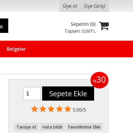
Üye ol
Üye Girişi
Sepetim (
0
)
ra
Toplam:
0
,00
TL
Belgeler
30
%
Sepete Ekle
5.00/5
Tavsiye et
Hata bildir
Favorilerime Ekle