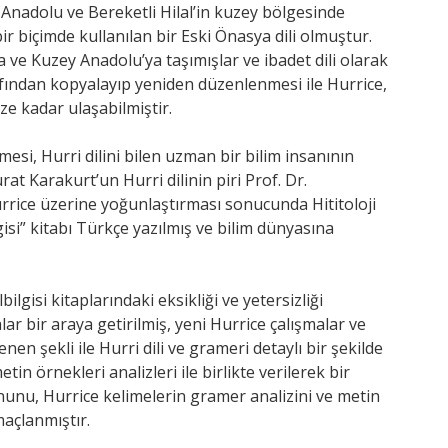
a Anadolu ve Bereketli Hilal’in kuzey bölgesinde
ir biçimde kullanılan bir Eski Önasya dili olmuştur.
a ve Kuzey Anadolu’ya taşımışlar ve ibadet dili olarak
rafından kopyalayıp yeniden düzenlenmesi ile Hurrice,
ze kadar ulaşabilmiştir.
esi, Hurri dilini bilen uzman bir bilim insanının
rat Karakurt’un Hurri dilinin piri Prof. Dr.
urrice üzerine yoğunlaştırması sonucunda Hititoloji
isi” kitabı Türkçe yazılmış ve bilim dünyasına
bilgisi kitaplarındaki eksikliği ve yetersizliği
ar bir araya getirilmiş, yeni Hurrice çalışmalar ve
nen şekli ile Hurri dili ve grameri detaylı bir şekilde
tin örnekleri analizleri ile birlikte verilerek bir
nu, Hurrice kelimelerin gramer analizini ve metin
açlanmıştır.