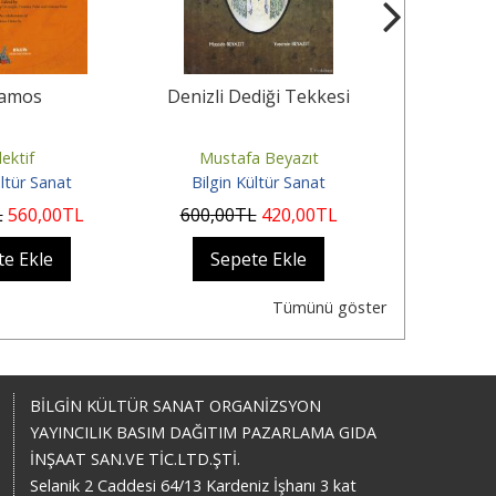
amos
Denizli Dediği Tekkesi
As
lektif
Mustafa Beyazıt
L. Gü
ültür Sanat
Bilgin Kültür Sanat
Bilgin 
L
560
,00
TL
600
,00
TL
420
,00
TL
450
,00
te Ekle
Sepete Ekle
Sep
Tümünü göster
BİLGİN KÜLTÜR SANAT ORGANİZSYON
YAYINCILIK BASIM DAĞITIM PAZARLAMA GIDA
İNŞAAT SAN.VE TİC.LTD.ŞTİ.
Selanik 2 Caddesi 64/13 Kardeniz İşhanı 3 kat