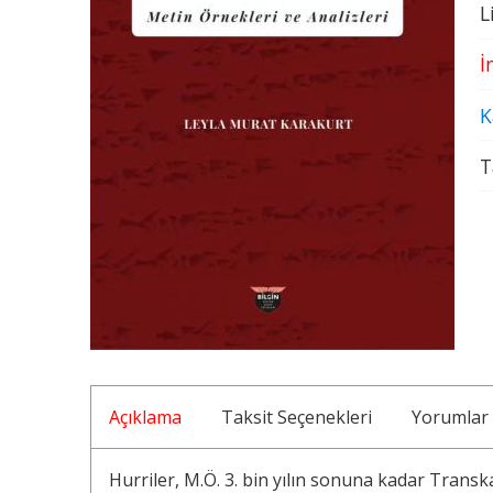
L
İ
K
T
Açıklama
Taksit Seçenekleri
Yorumlar
Hurriler, M.Ö. 3. bin yılın sonuna kadar Trans