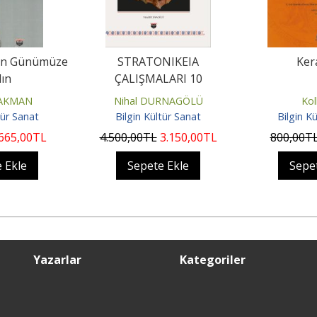
an Günümüze
STRATONIKEIA
Ker
ın
ÇALIŞMALARI 10
HAKMAN
Nihal DURNAGÖLÜ
Kol
tür Sanat
Bilgin Kültür Sanat
Bilgin K
665
,00
TL
4.500
,00
TL
3.150
,00
TL
800
,00
T
 Ekle
Sepete Ekle
Sepe
Yazarlar
Kategoriler