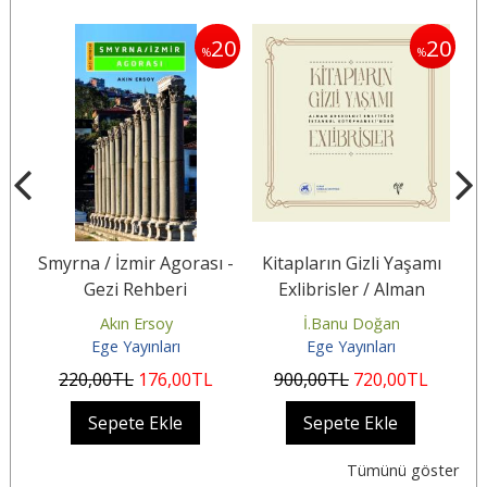
20
20
20
%
%
 ve
Smyrna / İzmir Agorası -
Kitapların Gizli Yaşamı
Gezi Rehberi
Exlibrisler / Alman
Arkeoloji Enstitüsü
Akın Ersoy
İ.Banu Doğan
Es
İstanbul...
Ege Yayınları
Ege Yayınları
220
,00
TL
176
,00
TL
900
,00
TL
720
,00
TL
Sepete Ekle
Sepete Ekle
Tümünü göster