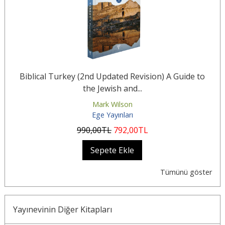
to
Biblical Turkey (2nd Updated Revision) A Guide to
B
the Jewish and...
Mark Wilson
Ege Yayınları
990
,00
TL
792
,00
TL
Sepete Ekle
Tümünü göster
Yayınevinin Diğer Kitapları