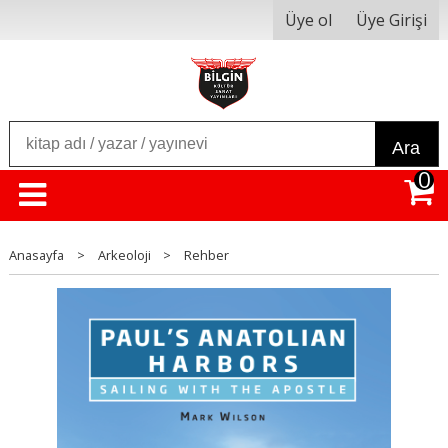
Üye ol
Üye Girişi
Ara
0
Anasayfa
>
Arkeoloji
>
Rehber