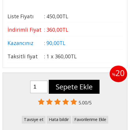
Liste Fiyatı
:
450
,00
TL
İndirimli Fiyat
:
360
,00
TL
Kazancınız
:
90
,00
TL
Taksitli fiyat
:
1 x
360
,00
TL
20
%
Sepete Ekle
5.00/5
Tavsiye et
Hata bildir
Favorilerime Ekle