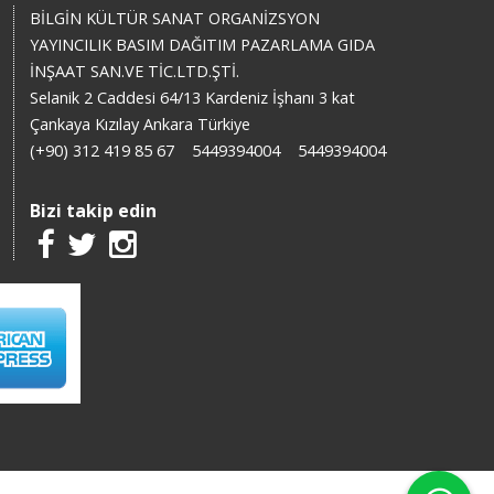
BİLGİN KÜLTÜR SANAT ORGANİZSYON
YAYINCILIK BASIM DAĞITIM PAZARLAMA GIDA
İNŞAAT SAN.VE TİC.LTD.ŞTİ.
Selanik 2 Caddesi 64/13 Kardeniz İşhanı 3 kat
Çankaya Kızılay Ankara Türkiye
(+90) 312 419 85 67
5449394004
5449394004
Bizi takip edin