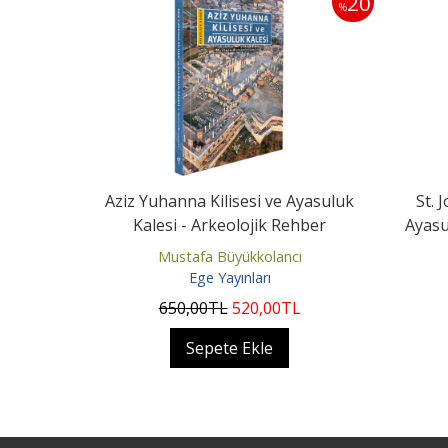
20
%
Aziz Yuhanna Kilisesi ve Ayasuluk
St. 
Kalesi - Arkeolojik Rehber
Ayasu
Mustafa Büyükkolancı
Ege Yayınları
650
,00
TL
520
,00
TL
Sepete Ekle