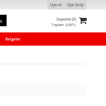
Üye ol
Üye Girişi
Sepetim (
0
)
ra
Toplam:
0
,00
TL
Belgeler