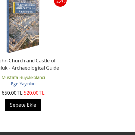
20
%
John Church and Castle of
luk - Archaeological Guide
Mustafa Büyükkolancı
Ege Yayınları
650
,00
TL
520
,00
TL
Sepete Ekle