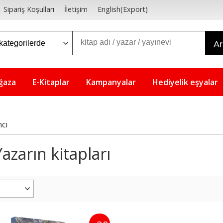
Sipariş Koşulları
İletişim
English(Export)
A
ğaza
E-Kitaplar
Kampanyalar
Hediyelik eşyalar
cı
azarın kitapları