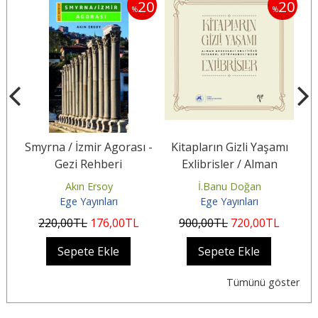
20
20
20
%
%
 ve
Smyrna / İzmir Agorası -
Kitapların Gizli Yaşamı
S
Gezi Rehberi
Exlibrisler / Alman
Arkeoloji Enstitüsü
Akın Ersoy
İ.Banu Doğan
Ze
İstanbul...
Ege Yayınları
Ege Yayınları
220
,00
TL
176
,00
TL
900
,00
TL
720
,00
TL
2
Sepete Ekle
Sepete Ekle
Tümünü göster