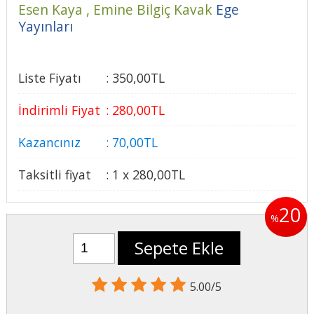
Esen Kaya , Emine Bilgiç Kavak
Ege
Yayınları
Liste Fiyatı
:
350
,00
TL
İndirimli Fiyat
:
280
,00
TL
Kazancınız
:
70
,00
TL
Taksitli fiyat
:
1 x
280
,00
TL
20
%
Sepete Ekle
5.00/5