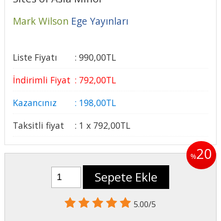
Mark Wilson
Ege Yayınları
Liste Fiyatı
:
990
,00
TL
İndirimli Fiyat
:
792
,00
TL
Kazancınız
:
198
,00
TL
Taksitli fiyat
:
1 x
792
,00
TL
20
%
Sepete Ekle
5.00/5