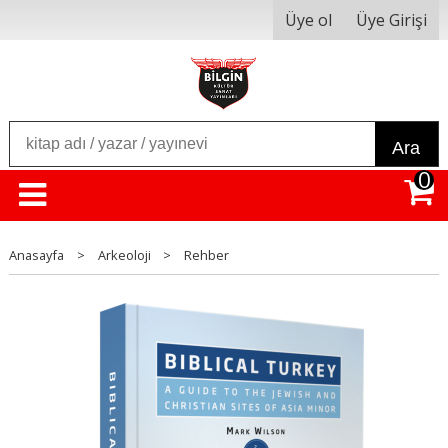
Üye ol
Üye Girişi
Ara
0
Anasayfa
>
Arkeoloji
>
Rehber