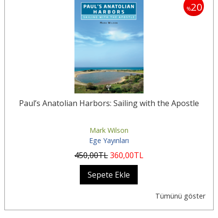
20
20
%
le
Paul’s Anatolian Harbors: Sailing with the Apostle
P
Mark Wilson
Ege Yayınları
450
,00
TL
360
,00
TL
Sepete Ekle
Tümünü göster