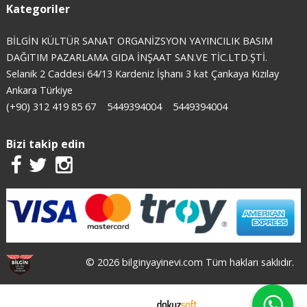
Kategoriler
BİLGİN KÜLTÜR SANAT ORGANİZSYON YAYINCILIK BASIM
DAĞITIM PAZARLAMA GIDA İNŞAAT SAN.VE TİC.LTD.ŞTİ.
Selanik 2 Caddesi 64/13 Kardeniz İşhanı 3 kat Çankaya Kızılay
Ankara Türkiye
(+90) 312 419 85 67
5449394004
5449394004
Bizi takip edin
© 2026 bilginyayinevi.com Tüm hakları saklıdır.
E-ticaret