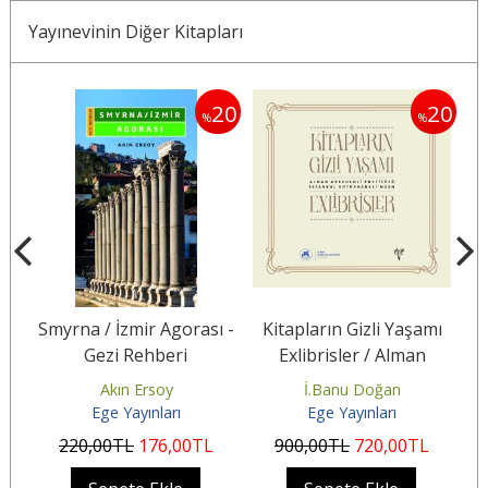
Yayınevinin Diğer Kitapları
20
20
20
%
%
 ve
Smyrna / İzmir Agorası -
Kitapların Gizli Yaşamı
Gezi Rehberi
Exlibrisler / Alman
Arkeoloji Enstitüsü
Akın Ersoy
İ.Banu Doğan
Es
İstanbul...
Ege Yayınları
Ege Yayınları
220
,00
TL
176
,00
TL
900
,00
TL
720
,00
TL