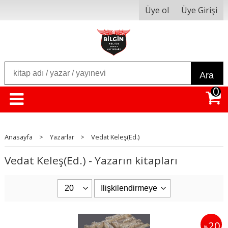
Üye ol
Üye Girişi
Ara
0
Anasayfa
>
Yazarlar
>
Vedat Keleş(Ed.)
Vedat Keleş(Ed.) - Yazarın kitapları
20
%