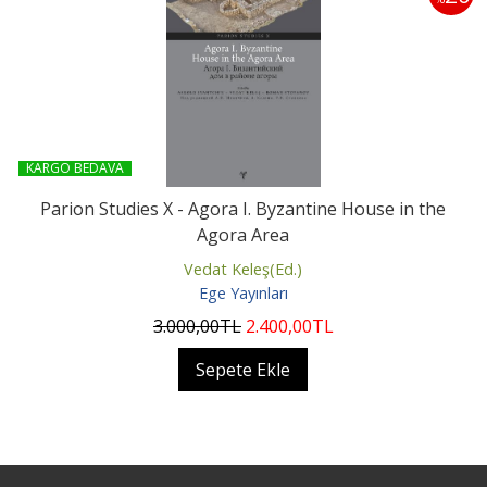
KARGO BEDAVA
Parion Studies X - Agora I. Byzantine House in the
Agora Area
Vedat Keleş(Ed.)
Ege Yayınları
3.000
,00
TL
2.400
,00
TL
Sepete Ekle