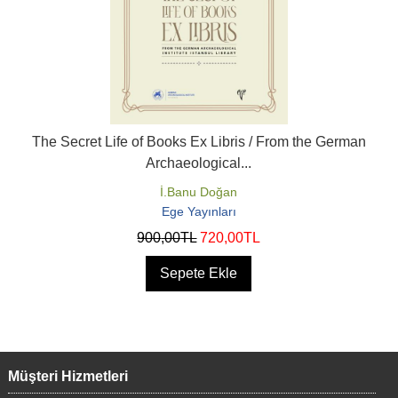
The Secret Life of Books Ex Libris / From the German
Archaeological...
İ.Banu Doğan
Ege Yayınları
900
,00
TL
720
,00
TL
Sepete Ekle
Müşteri Hizmetleri