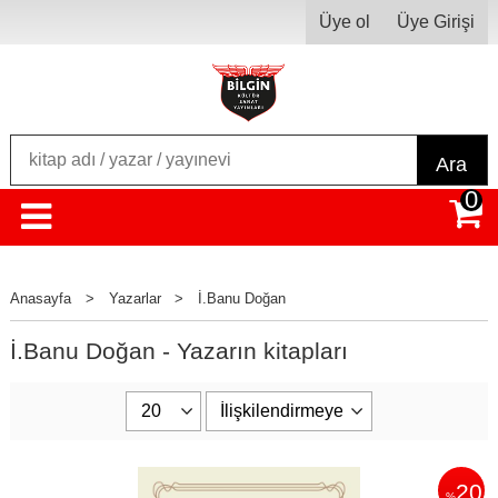
Üye ol
Üye Girişi
Ara
0
Anasayfa
>
Yazarlar
>
İ.Banu Doğan
İ.Banu Doğan - Yazarın kitapları
20
%