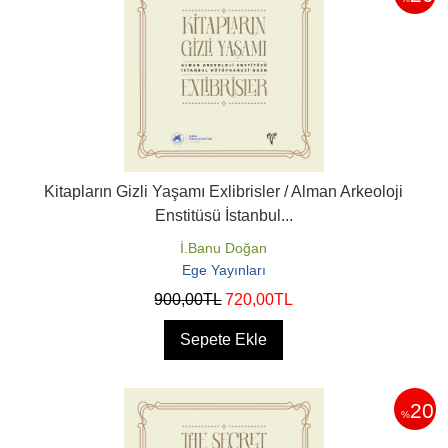
Kitapların Gizli Yaşamı Exlibrisler / Alman Arkeoloji
Enstitüsü İstanbul...
İ.Banu Doğan
Ege Yayınları
900
,00
TL
720
,00
TL
Sepete Ekle
20
%