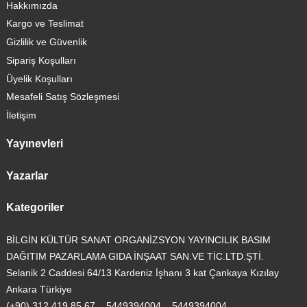
Hakkımızda
Kargo ve Teslimat
Gizlilik ve Güvenlik
Sipariş Koşulları
Üyelik Koşulları
Mesafeli Satış Sözleşmesi
İletişim
Yayınevleri
Yazarlar
Kategoriler
BİLGİN KÜLTÜR SANAT ORGANİZSYON YAYINCILIK BASIM
DAĞITIM PAZARLAMA GIDA İNŞAAT SAN.VE TİC.LTD.ŞTİ.
Selanik 2 Caddesi 64/13 Kardeniz İşhanı 3 kat Çankaya Kızılay
Ankara Türkiye
(+90) 312 419 85 67
5449394004
5449394004