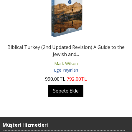
Biblical Turkey (2nd Updated Revision) A Guide to the
Jewish and...
Mark Wilson
Ege Yayınları
990
,00
TL
792
,00
TL
Sepete Ekle
Müşteri Hizmetleri