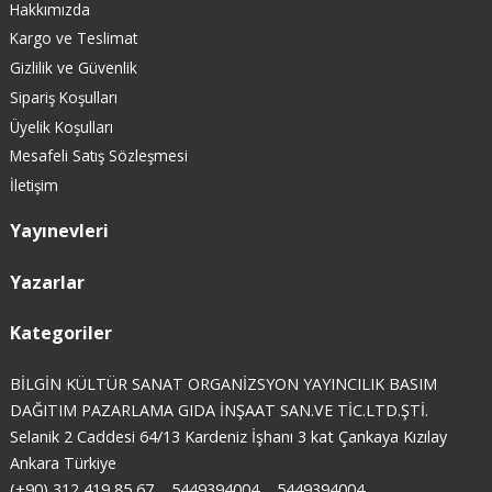
Hakkımızda
Kargo ve Teslimat
Gizlilik ve Güvenlik
Sipariş Koşulları
Üyelik Koşulları
Mesafeli Satış Sözleşmesi
İletişim
Yayınevleri
Yazarlar
Kategoriler
BİLGİN KÜLTÜR SANAT ORGANİZSYON YAYINCILIK BASIM
DAĞITIM PAZARLAMA GIDA İNŞAAT SAN.VE TİC.LTD.ŞTİ.
Selanik 2 Caddesi 64/13 Kardeniz İşhanı 3 kat Çankaya Kızılay
Ankara Türkiye
(+90) 312 419 85 67
5449394004
5449394004