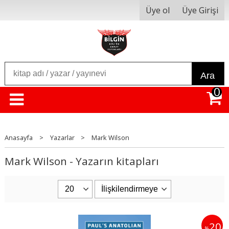
Üye ol
Üye Girişi
Ara
0
Anasayfa
>
Yazarlar
>
Mark Wilson
Mark Wilson - Yazarın kitapları
20
%