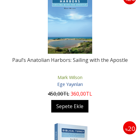
Paul’s Anatolian Harbors: Sailing with the Apostle
Mark Wilson
Ege Yayınları
450
,00
TL
360
,00
TL
Sepete Ekle
20
%