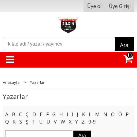
Üye ol
Üye Girişi
Ara
0
Anasayfa
>
Yazarlar
Yazarlar
A
B
C
Ç
D
E
F
G
H
I
İ
J
K
L
M
N
O
Ö
P
Q
R
S
Ş
T
U
Ü
V
W
X
Y
Z
0-9