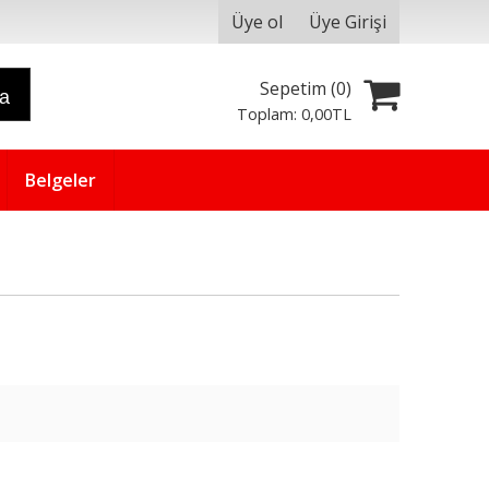
Üye ol
Üye Girişi
Sepetim (
0
)
ra
Toplam:
0
,00
TL
Belgeler