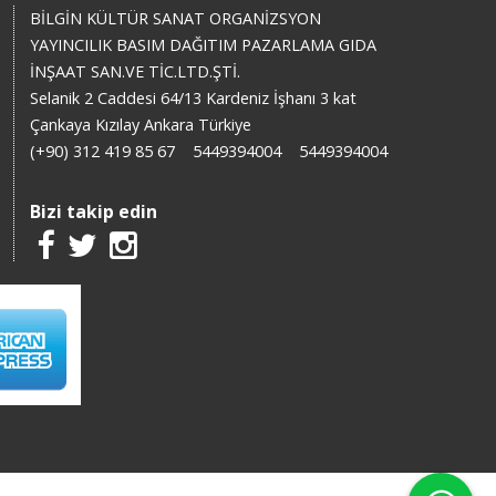
BİLGİN KÜLTÜR SANAT ORGANİZSYON
YAYINCILIK BASIM DAĞITIM PAZARLAMA GIDA
İNŞAAT SAN.VE TİC.LTD.ŞTİ.
Selanik 2 Caddesi 64/13 Kardeniz İşhanı 3 kat
Çankaya Kızılay Ankara Türkiye
(+90) 312 419 85 67
5449394004
5449394004
Bizi takip edin