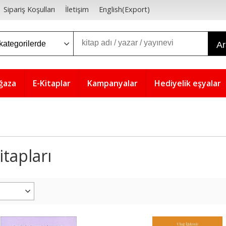
Sipariş Koşulları
İletişim
English(Export)
A
ğaza
E-Kitaplar
Kampanyalar
Hediyelik eşyalar
tapları