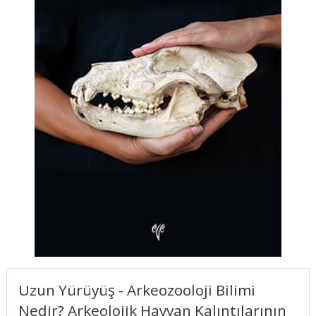
Uzun Yürüyüş - Arkeozooloji Bilimi
Nedir? Arkeolojik Hayvan Kalıntılarının