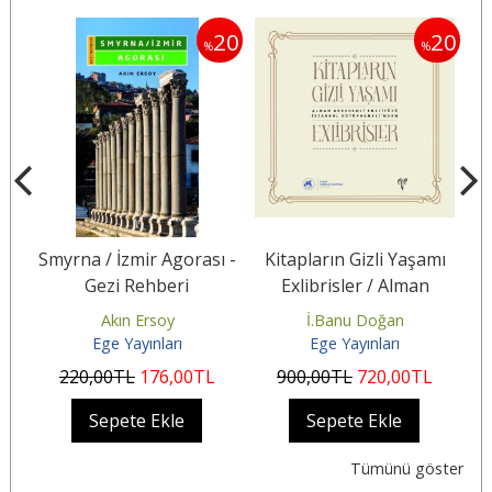
20
20
20
%
%
 ve
Smyrna / İzmir Agorası -
Kitapların Gizli Yaşamı
Gezi Rehberi
Exlibrisler / Alman
Arkeoloji Enstitüsü
Akın Ersoy
İ.Banu Doğan
Es
İstanbul...
Ege Yayınları
Ege Yayınları
220
,00
TL
176
,00
TL
900
,00
TL
720
,00
TL
Sepete Ekle
Sepete Ekle
Tümünü göster