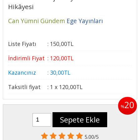
Hikâyesi
Can Yümni Gündem
Ege Yayınları
Liste Fiyatı
:
150
,00
TL
İndirimli Fiyat
:
120
,00
TL
Kazancınız
:
30
,00
TL
Taksitli fiyat
:
1 x
120
,00
TL
20
%
Sepete Ekle
5.00/5