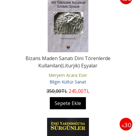
Bizans Maden Sanatı Dini Törenlerde
Kullanilan(Liturjik) Eşyalar
Meryem Acara Eser
Bilgin Kültür Sanat
350
,00
TL
245
,00
TL
Sepete Ekle
30
%