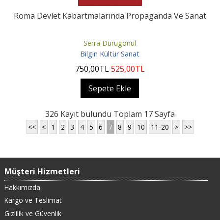
Roma Devlet Kabartmalarında Propaganda Ve Sanat
Serra Durugönül
Bilgin Kültür Sanat
750
,00
TL
525
,00
TL
Sepete Ekle
326 Kayıt bulundu Toplam 17 Sayfa
<<
<
1
2
3
4
5
6
7
8
9
10
11-20
>
>>
Müşteri Hizmetleri
Hakkımızda
Kargo ve Teslimat
Gizlilik ve Güvenlik