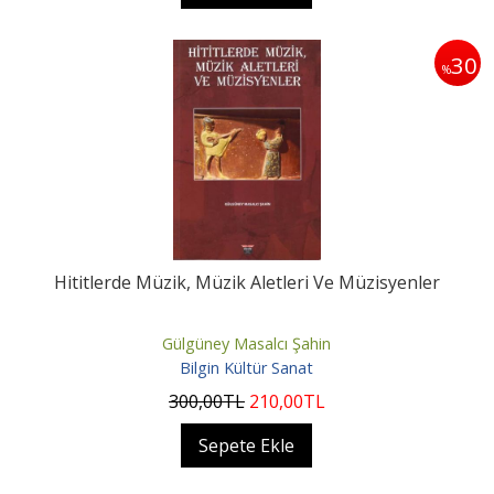
30
%
Hititlerde Müzik, Müzik Aletleri Ve Müzisyenler
Gülgüney Masalcı Şahin
Bilgin Kültür Sanat
300
,00
TL
210
,00
TL
Sepete Ekle