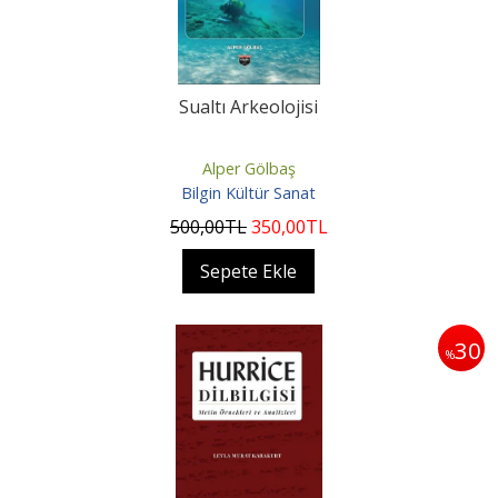
Sualtı Arkeolojisi
Alper Gölbaş
Bilgin Kültür Sanat
500
,00
TL
350
,00
TL
Sepete Ekle
30
%