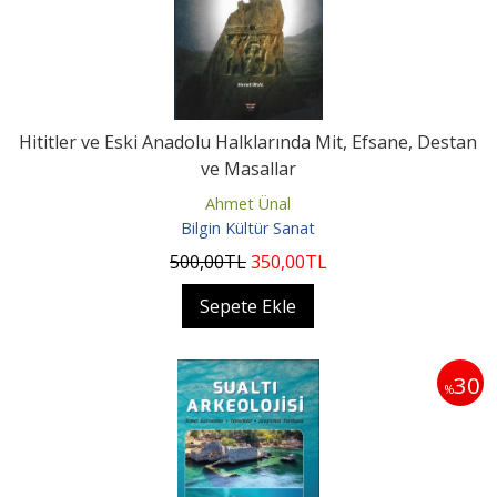
Hititler ve Eski Anadolu Halklarında Mit, Efsane, Destan
ve Masallar
Ahmet Ünal
Bilgin Kültür Sanat
500
,00
TL
350
,00
TL
Sepete Ekle
30
%