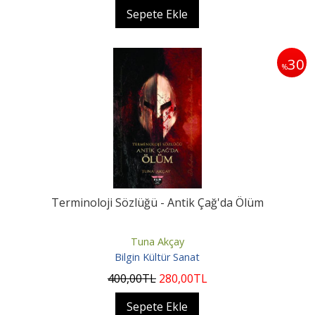
Sepete Ekle
30
%
Terminoloji Sözlüğü - Antik Çağ'da Ölüm
Tuna Akçay
Bilgin Kültür Sanat
400
,00
TL
280
,00
TL
Sepete Ekle