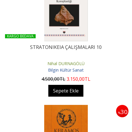
KARGO BEDAVA
STRATONIKEIA ÇALIŞMALARI 10
Nihal DURNAGÖLÜ
Bilgin Kültür Sanat
4.500
,00
TL
3.150
,00
TL
Sepete Ekle
30
%