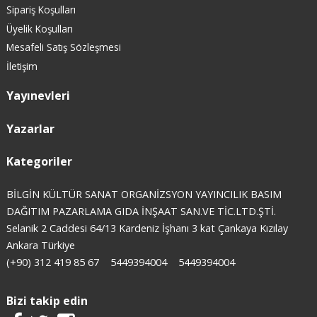
Sipariş Koşulları
Üyelik Koşulları
Mesafeli Satış Sözleşmesi
İletişim
Yayınevleri
Yazarlar
Kategoriler
BİLGİN KÜLTÜR SANAT ORGANİZSYON YAYINCILIK BASIM
DAĞITIM PAZARLAMA GIDA İNŞAAT SAN.VE TİC.LTD.ŞTİ.
Selanik 2 Caddesi 64/13 Kardeniz İşhanı 3 kat Çankaya Kızılay
Ankara Türkiye
(+90) 312 419 85 67
5449394004
5449394004
Bizi takip edin