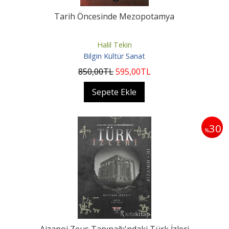
Tarih Öncesinde Mezopotamya
Halil Tekin
Bilgin Kültür Sanat
850
,00
TL
595
,00
TL
Sepete Ekle
30
%