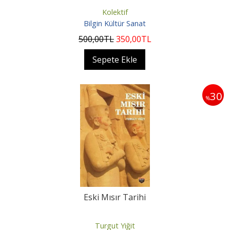
Kolektif
Bilgin Kültür Sanat
500
,00
TL
350
,00
TL
Sepete Ekle
30
%
Eski Mısır Tarihi
Turgut Yiğit