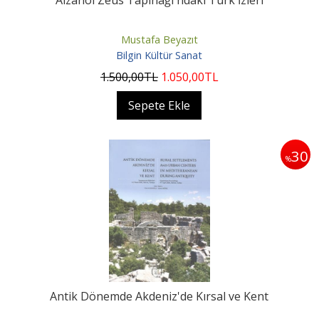
Aizanoi Zeus Tapınağı'ndaki Türk İzleri
Mustafa Beyazıt
Bilgin Kültür Sanat
1.500
,00
TL
1.050
,00
TL
Sepete Ekle
30
%
Antik Dönemde Akdeniz'de Kırsal ve Kent