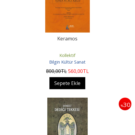
Keramos
Kollektif
Bilgin Kültür Sanat
800
,00
TL
560
,00
TL
Sepete Ekle
30
%