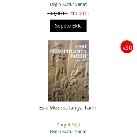
Bilgin Kültür Sanat
300
,00
TL
210
,00
TL
Sepete Ekle
30
%
Eski Mezopotamya Tarihi
Turgut Yiğit
Bilgin Kültür Sanat