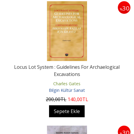
30
%
Locus Lot System : Guidelines For Archaelogical
Excavations
Charles Gates
Bilgin Kültür Sanat
200
,00
TL
140
,00
TL
Sepete Ekle
30
%