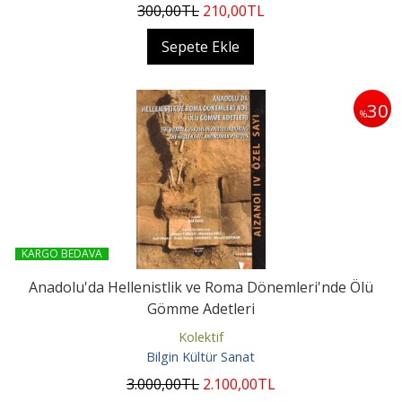
300
,00
TL
210
,00
TL
Sepete Ekle
30
%
KARGO BEDAVA
Anadolu'da Hellenistlik ve Roma Dönemleri'nde Ölü
Gömme Adetleri
Kolektif
Bilgin Kültür Sanat
3.000
,00
TL
2.100
,00
TL