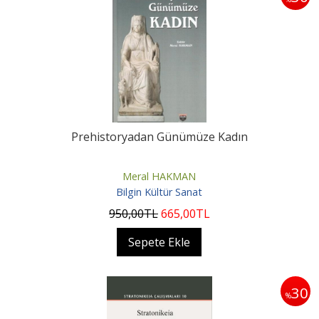
Prehistoryadan Günümüze Kadın
Meral HAKMAN
Bilgin Kültür Sanat
950
,00
TL
665
,00
TL
Sepete Ekle
30
%