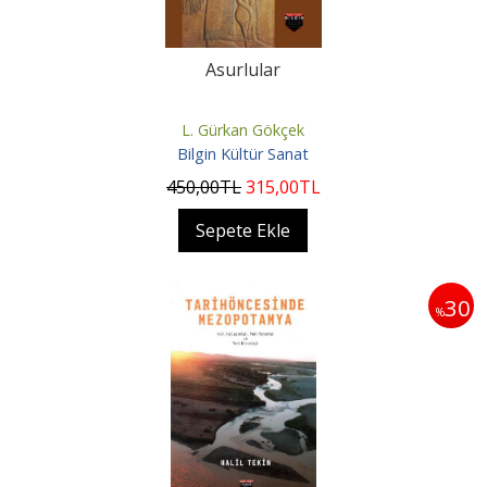
Asurlular
L. Gürkan Gökçek
Bilgin Kültür Sanat
450
,00
TL
315
,00
TL
Sepete Ekle
30
%