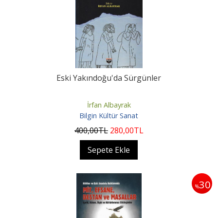
Eski Yakındoğu'da Sürgünler
İrfan Albayrak
Bilgin Kültür Sanat
400
,00
TL
280
,00
TL
Sepete Ekle
30
%