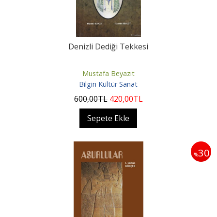
Denizli Dediği Tekkesi
Mustafa Beyazıt
Bilgin Kültür Sanat
600
,00
TL
420
,00
TL
Sepete Ekle
30
%