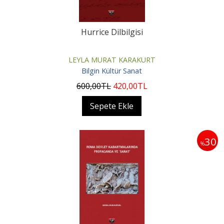
Hurrice Dilbilgisi
LEYLA MURAT KARAKURT
Bilgin Kültür Sanat
600
,00
TL
420
,00
TL
Sepete Ekle
30
%