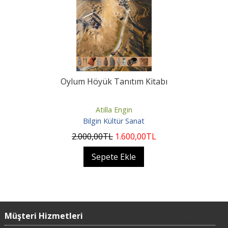
Oylum Höyük Tanıtım Kitabı
Atilla Engin
Bilgin Kültür Sanat
2.000
,00
TL
1.600
,00
TL
Sepete Ekle
Müşteri Hizmetleri