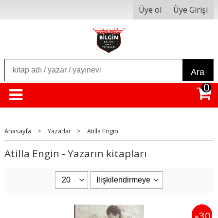
Üye ol
Üye Girişi
Ara
0
Anasayfa
>
Yazarlar
>
Atilla Engin
Atilla Engin - Yazarın kitapları
30
%