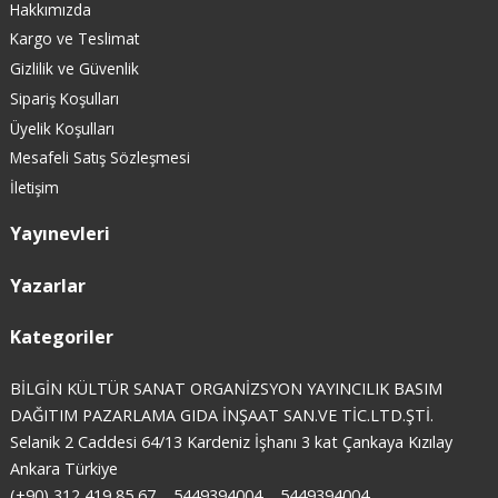
Hakkımızda
Kargo ve Teslimat
Gizlilik ve Güvenlik
Sipariş Koşulları
Üyelik Koşulları
Mesafeli Satış Sözleşmesi
İletişim
Yayınevleri
Yazarlar
Kategoriler
BİLGİN KÜLTÜR SANAT ORGANİZSYON YAYINCILIK BASIM
DAĞITIM PAZARLAMA GIDA İNŞAAT SAN.VE TİC.LTD.ŞTİ.
Selanik 2 Caddesi 64/13 Kardeniz İşhanı 3 kat Çankaya Kızılay
Ankara Türkiye
(+90) 312 419 85 67
5449394004
5449394004