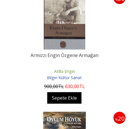
Armizzi Engin Özgene Armağan
Atilla Engin
Bilgin Kültür Sanat
900
,00
TL
630
,00
TL
Sepete Ekle
20
%