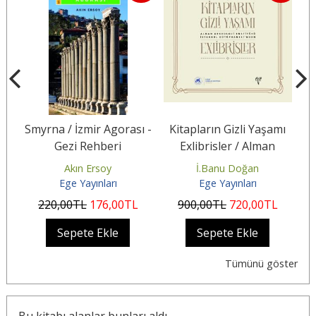
 ve
Smyrna / İzmir Agorası -
Kitapların Gizli Yaşamı
Gezi Rehberi
Exlibrisler / Alman
Arkeoloji Enstitüsü
Akın Ersoy
İ.Banu Doğan
Es
İstanbul...
Ege Yayınları
Ege Yayınları
220
,00
TL
176
,00
TL
900
,00
TL
720
,00
TL
Sepete Ekle
Sepete Ekle
Tümünü göster
Bu kitabı alanlar bunları aldı