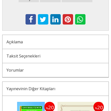
Açıklama
Taksit Seçenekleri
Yorumlar
Yayınevinin Diğer Kitapları
20
20
20
%
%