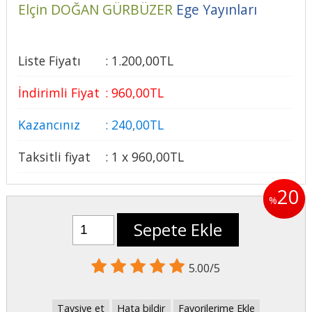
Elçin DOĞAN GÜRBÜZER
Ege Yayınları
Liste Fiyatı
:
1.200
,00
TL
İndirimli Fiyat
:
960
,00
TL
Kazancınız
:
240
,00
TL
Taksitli fiyat
:
1 x
960
,00
TL
20
%
Sepete Ekle
5.00/5
Tavsiye et
Hata bildir
Favorilerime Ekle