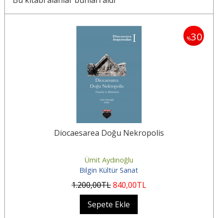
30
30
%
Diocaesarea Doğu Nekropolis
Ümit Aydınoğlu
Bilgin Kültür Sanat
1.200
,00
TL
840
,00
TL
Sepete Ekle