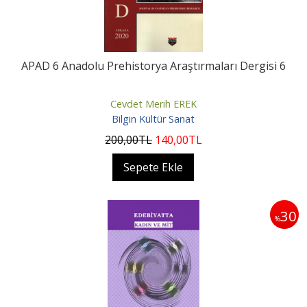
APAD 6 Anadolu Prehistorya Araştırmaları Dergisi 6
Cevdet Merih EREK
Bilgin Kültür Sanat
200
,00
TL
140
,00
TL
Sepete Ekle
30
%