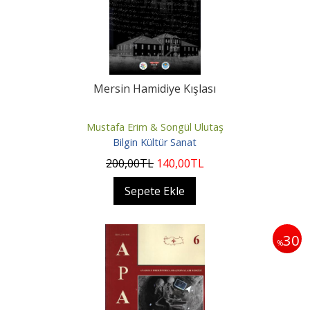
Mersin Hamidiye Kışlası
Mustafa Erim & Songül Ulutaş
Bilgin Kültür Sanat
200
,00
TL
140
,00
TL
Sepete Ekle
30
%