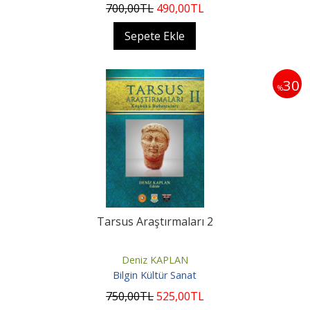
700
,00
TL
490
,00
TL
Sepete Ekle
30
%
Tarsus Araştırmaları 2
Deniz KAPLAN
Bilgin Kültür Sanat
750
,00
TL
525
,00
TL