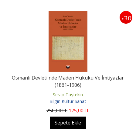
30
%
Osmanlı Devleti'nde Maden Hukuku Ve İmtiyazlar
(1861-1906)
Serap Taştekin
Bilgin Kültür Sanat
250
,00
TL
175
,00
TL
Sepete Ekle