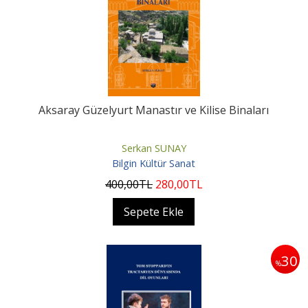
Aksaray Güzelyurt Manastır ve Kilise Binaları
Serkan SUNAY
Bilgin Kültür Sanat
400
,00
TL
280
,00
TL
Sepete Ekle
30
%