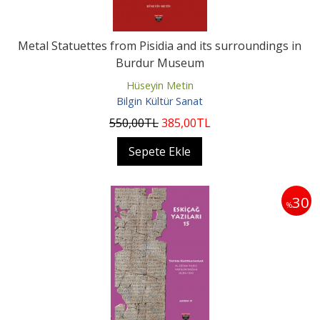
Metal Statuettes from Pisidia and its surroundings in
Burdur Museum
Hüseyin Metin
Bilgin Kültür Sanat
550
,00
TL
385
,00
TL
Sepete Ekle
30
%