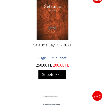
Seleucia Sayı XI - 2021
Bilgin Kültür Sanat
250
,00
TL
200
,00
TL
Sepete Ekle
30
%