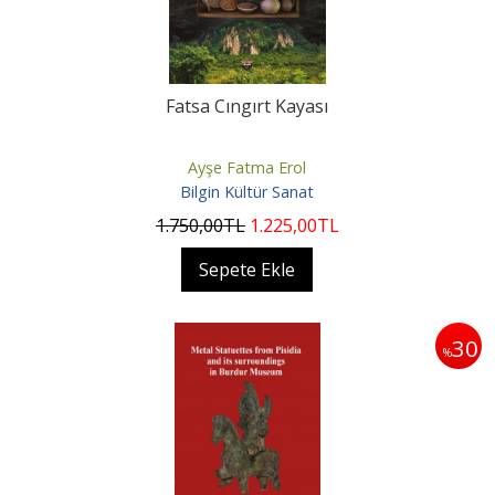
Fatsa Cıngırt Kayası
Ayşe Fatma Erol
Bilgin Kültür Sanat
1.750
,00
TL
1.225
,00
TL
Sepete Ekle
30
%