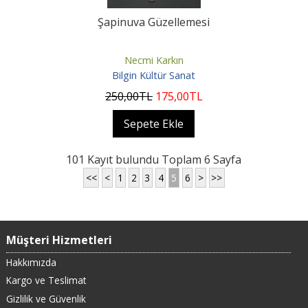
Şapinuva Güzellemesi
Necmi Karkın
Bilgin Kültür Sanat
250
,00
TL
175
,00
TL
Sepete Ekle
101 Kayıt bulundu Toplam 6 Sayfa
<<
<
1
2
3
4
5
6
>
>>
Müşteri Hizmetleri
Hakkımızda
Kargo ve Teslimat
Gizlilik ve Güvenlik