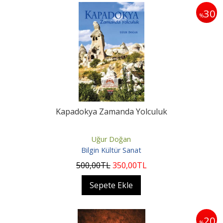
30
%
Kapadokya Zamanda Yolculuk
Uğur Doğan
Bilgin Kültür Sanat
500
,00
TL
350
,00
TL
Sepete Ekle
20
%