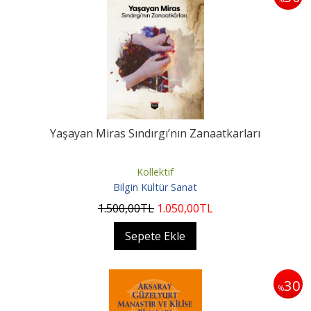
Yaşayan Miras Sındırgı’nın Zanaatkarları
Kollektif
Bilgin Kültür Sanat
1.500
,00
TL
1.050
,00
TL
Sepete Ekle
30
%