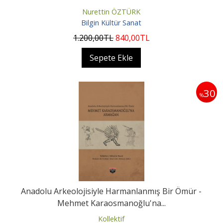
Nurettin ÖZTÜRK
Bilgin Kültür Sanat
1.200
,00
TL
840
,00
TL
Sepete Ekle
30
%
Anadolu Arkeolojisiyle Harmanlanmış Bir Ömür -
Mehmet Karaosmanoğlu'na...
Kollektif