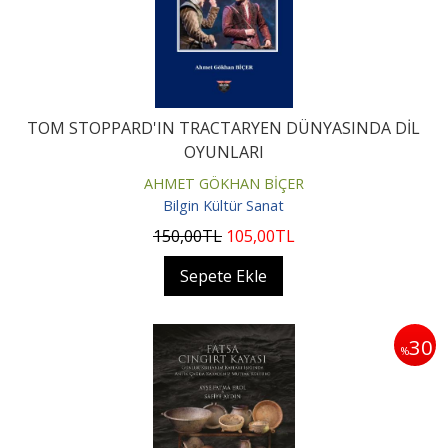
TOM STOPPARD'IN TRACTARYEN DÜNYASINDA DİL
OYUNLARI
AHMET GÖKHAN BİÇER
Bilgin Kültür Sanat
150
,00
TL
105
,00
TL
Sepete Ekle
30
%