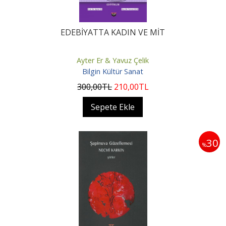
EDEBİYATTA KADIN VE MİT
Ayter Er & Yavuz Çelik
Bilgin Kültür Sanat
300
,00
TL
210
,00
TL
Sepete Ekle
30
%