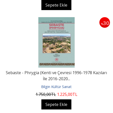
Sepete Ekle
30
%
Sebaste - Phrygia (Kenti ve Çevresi 1996-1978 Kazıları
İle 2016-2020...
Bilgin Kültür Sanat
1.750
,00
TL
1.225
,00
TL
Sepete Ekle