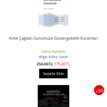
Antik Çağdan Günümüze Göstergebilim Kuramları
Selma Elyıldırım
Bilgin Kültür Sanat
250
,00
TL
175
,00
TL
Sepete Ekle
30
%