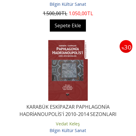
Bilgin Kültür Sanat
1.500
,00
TL
1.050
,00
TL
Sepete Ekle
30
%
KARABÜK ESKİPAZAR PAPHLAGONİA
HADRİANOUPOLİS'İ 2010-2014 SEZONLARI
Vedat Keleş
Bilgin Kültür Sanat