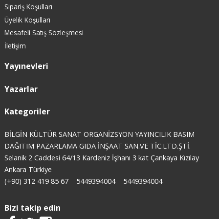
Sipariş Koşulları
Üyelik Koşulları
Mesafeli Satış Sözleşmesi
İletişim
Yayınevleri
Yazarlar
Kategoriler
BİLGİN KÜLTÜR SANAT ORGANİZSYON YAYINCILIK BASIM
DAĞITIM PAZARLAMA GIDA İNŞAAT SAN.VE TİC.LTD.ŞTİ.
Selanik 2 Caddesi 64/13 Kardeniz İşhanı 3 kat Çankaya Kızılay
Ankara Türkiye
(+90) 312 419 85 67
5449394004
5449394004
Bizi takip edin