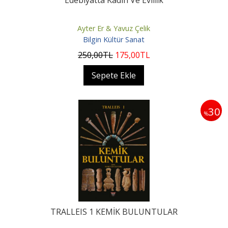
Edebiyatta Kadın Ve Evlilik
Ayter Er & Yavuz Çelik
Bilgin Kültür Sanat
250
,00
TL
175
,00
TL
Sepete Ekle
30
%
TRALLEIS 1 KEMİK BULUNTULAR