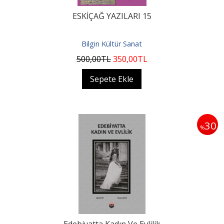
ESKİÇAĞ YAZILARI 15
Bilgin Kültür Sanat
500
,00
TL
350
,00
TL
Sepete Ekle
30
%