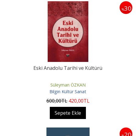
30
%
Eski Anadolu Tarihi ve Kültürü
Süleyman ÖZKAN
Bilgin Kültür Sanat
600
,00
TL
420
,00
TL
Sepete Ekle
20
%