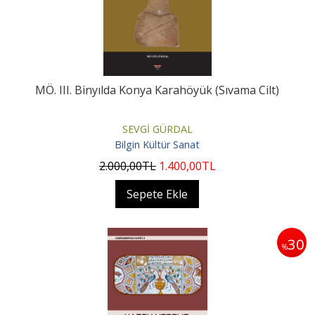
MÖ. III. Binyılda Konya Karahöyük (Sıvama Cilt)
SEVGİ GÜRDAL
Bilgin Kültür Sanat
2.000
,00
TL
1.400
,00
TL
Sepete Ekle
30
%