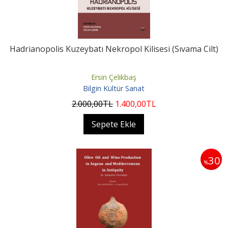
Hadrianopolis Kuzeybatı Nekropol Kilisesi (Sıvama Cilt)
Ersin Çelikbaş
Bilgin Kültür Sanat
2.000
,00
TL
1.400
,00
TL
Sepete Ekle
30
%