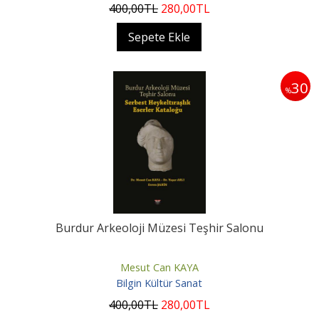
400
,00
TL
280
,00
TL
Sepete Ekle
30
%
Burdur Arkeoloji Müzesi Teşhir Salonu
Mesut Can KAYA
Bilgin Kültür Sanat
400
,00
TL
280
,00
TL