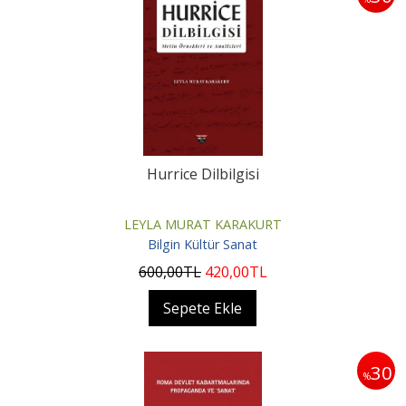
Hurrice Dilbilgisi
LEYLA MURAT KARAKURT
Bilgin Kültür Sanat
600
,00
TL
420
,00
TL
Sepete Ekle
30
%