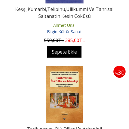
Keşşi,Kumarbi,Telipinu,Ullikummi Ve Tanrisal
Saltanatin Kesin Çöküşü
Ahmet Ünal
Bilgin Kültür Sanat
550
,00
TL
385
,00
TL
Sepete Ekle
30
%