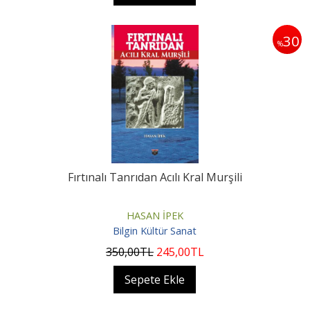
30
%
Fırtınalı Tanrıdan Acılı Kral Murşili
HASAN İPEK
Bilgin Kültür Sanat
350
,00
TL
245
,00
TL
Sepete Ekle