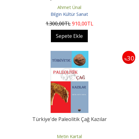
Ahmet Ünal
Bilgin Kültür Sanat
1.300
,00
TL
910
,00
TL
Sepete Ekle
30
%
Türkiye'de Paleolitik Çağ Kazılar
Metin Kartal