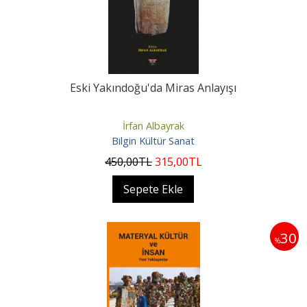
Eski Yakındoğu'da Miras Anlayışı
İrfan Albayrak
Bilgin Kültür Sanat
450
,00
TL
315
,00
TL
Sepete Ekle
30
%