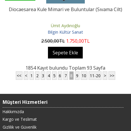
Diocaesarea Kule Mimari ve Buluntular (Sıvama Cilt)
Ümit Aydınoğlu
Bilgin Kültür Sanat
2.500
,00
TL
1.750
,00
TL
Sepete Ekle
1854 Kayıt bulundu Toplam 93 Sayfa
<<
<
1
2
3
4
5
6
7
8
9
10
11-20
>
>>
Müşteri Hizmetleri
Hakkımızda
Kargo ve Teslimat
Gizlilik ve Güvenlik