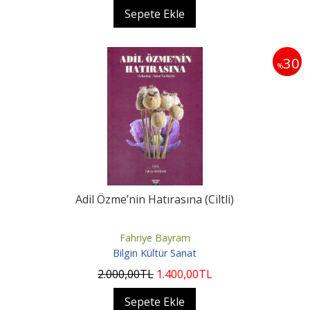
Sepete Ekle
30
%
Adil Özme’nin Hatırasına (Ciltli)
Fahriye Bayram
Bilgin Kültür Sanat
2.000
,00
TL
1.400
,00
TL
Sepete Ekle