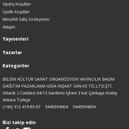
Sipariş Koşulları
Üyelik Koşulları
Mesafeli Satış Sözleşmesi
İletişim
Yayınevleri
Yazarlar
Kategoriler
BİLGİN KÜLTÜR SANAT ORGANİZSYON YAYINCILIK BASIM
DAĞITIM PAZARLAMA GIDA İNŞAAT SAN.VE TİC.LTD.ŞTİ.
Selanik 2 Caddesi 64/13 Kardeniz İşhanı 3 kat Çankaya Kızılay
Ankara Türkiye
(+90) 312 419 85 67
5449394004
5449394004
Bizi takip edin