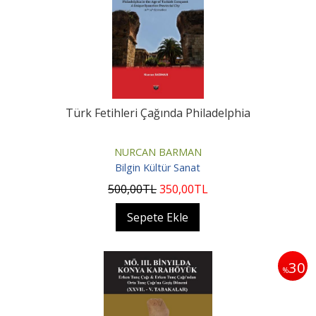
Türk Fetihleri Çağında Philadelphia
NURCAN BARMAN
Bilgin Kültür Sanat
500
,00
TL
350
,00
TL
Sepete Ekle
30
%