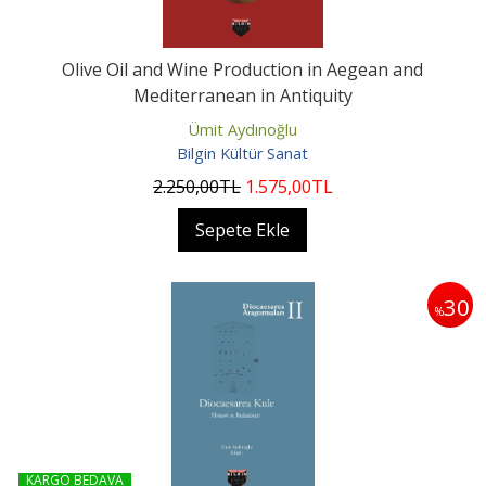
Olive Oil and Wine Production in Aegean and
Mediterranean in Antiquity
Ümit Aydınoğlu
Bilgin Kültür Sanat
2.250
,00
TL
1.575
,00
TL
Sepete Ekle
30
%
KARGO BEDAVA