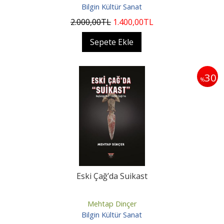
Bilgin Kültür Sanat
2.000
,00
TL
1.400
,00
TL
Sepete Ekle
30
%
Eski Çağ’da Suikast
Mehtap Dinçer
Bilgin Kültür Sanat