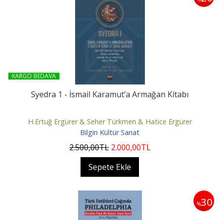
KARGO BEDAVA
Syedra 1 - İsmail Karamut’a Armağan Kitabı
H.Ertuğ Ergürer & Seher Türkmen & Hatice Ergürer
Bilgin Kültür Sanat
2.500
,00
TL
2.000
,00
TL
Sepete Ekle
30
%