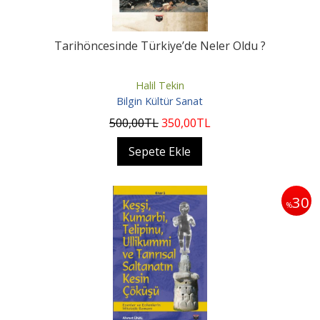
Tarihöncesinde Türkiye’de Neler Oldu ?
Halil Tekin
Bilgin Kültür Sanat
500
,00
TL
350
,00
TL
Sepete Ekle
30
%