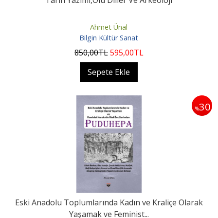
Tarih Yazımı,Ölü Diller Ve Arkeoloji
Ahmet Ünal
Bilgin Kültür Sanat
850
,00
TL
595
,00
TL
Sepete Ekle
30
%
Eski Anadolu Toplumlarında Kadın ve Kraliçe Olarak
Yaşamak ve Feminist...