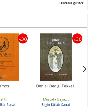
Tümünü göster
30
30
%
%
amos
Denizli Dediği Tekkesi
As
lektif
Mustafa Beyazıt
L. Gü
ültür Sanat
Bilgin Kültür Sanat
Bilgin 