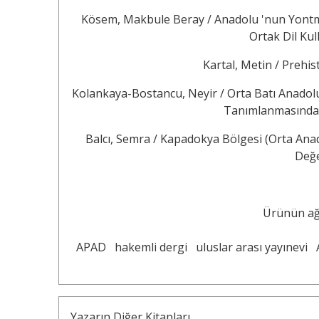
Kösem, Makbule Beray / Anadolu 'nun Yontma
Ortak Dil Kul
Kartal, Metin / Prehi
Kolankaya-Bostancu, Neyir / Orta Batı Anadolu
Tanımlanmasında K
Balcı, Semra / Kapadokya Bölgesi (Orta Ana
Değe
Ürünün ağı
APAD
hakemli dergi
uluslar arası yayınevi
Yazarın Diğer Kitapları