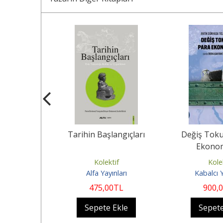
iksiz Görsel
Tarihin Başlangıçları
Değiş Toku
ltli)
Ekonom
if
Kolektif
Kole
nları
Alfa Yayınları
Kabalcı 
0
TL
475
,00
TL
900
,
Ekle
Sepete Ekle
Sepete