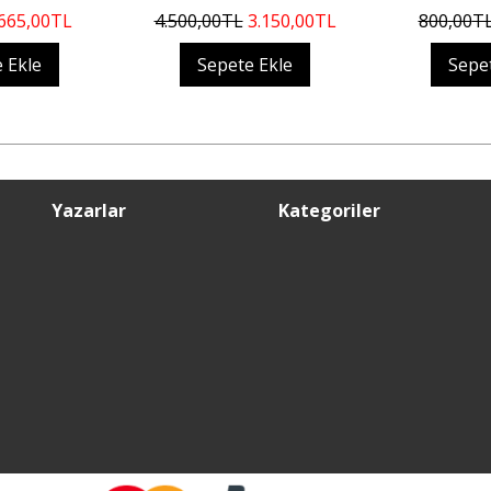
665
,00
TL
4.500
,00
TL
3.150
,00
TL
800
,00
T
 Ekle
Sepete Ekle
Sepe
Yazarlar
Kategoriler