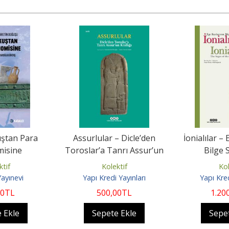
ştan Para
Assurlular – Dicle’den
İonialılar – 
isine
Toroslar’a Tanrı Assur’un
Bilge 
Krallığı
ktif
Kolektif
Kol
Yayınevi
Yapı Kredi Yayınları
Yapı Kred
00
TL
500
,00
TL
1.20
 Ekle
Sepete Ekle
Sepe