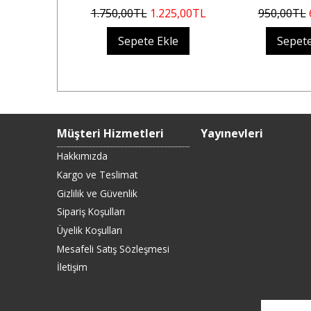
KADAR...
TL
1.750
,00
TL
1.225
,00
TL
950
,00
TL
Ekle
Sepete Ekle
Sepete
Müşteri Hizmetleri
Yayınevleri
Hakkımızda
Kargo ve Teslimat
Gizlilik ve Güvenlik
Sipariş Koşulları
Üyelik Koşulları
Mesafeli Satış Sözleşmesi
İletişim