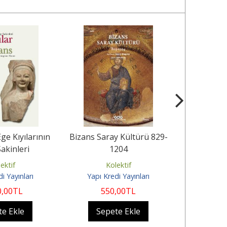
Ege Kıyılarının
Bizans Saray Kültürü 829-
Sanatsal 
Sakinleri
1204
Nesneler
Nitelend
ektif
Kolektif
K
i Yayınları
Yapı Kredi Yayınları
Koç Üniver
0
,00
TL
550
,00
TL
19
te Ekle
Sepete Ekle
Sep