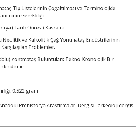
taş Tip Listelerinin Çoğaltılması ve Terminolojide
lanımının Gerekliliği
storya (Tarih Öncesi) Kavramı
 Neolitik ve Kalkolitik Çağ Yontmataş Endüstrilerinin
arşılaşılan Problemler.
dolu) Yontmataş Buluntuları: Tekno-Kronolojik Bir
rlendirme.
rlığı: 0,522 gram
Anadolu Prehistorya Araştırmaları Dergisi
arkeoloji dergisi