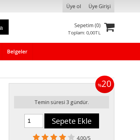
Üye ol
Üye Girişi
Sepetim (
0
)
ra
Toplam:
0
,00
TL
Belgeler
20
%
Temin süresi 3 gündür.
Sepete Ekle
4.00/5