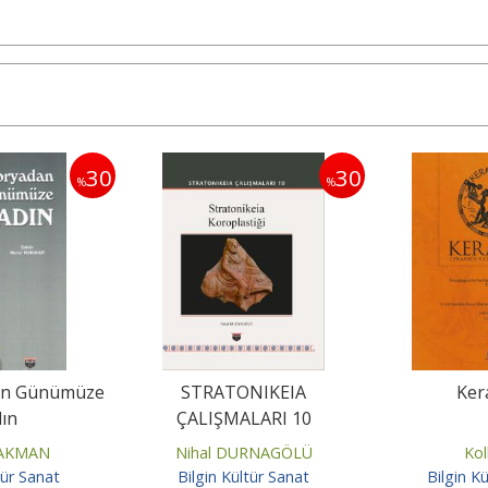
30
30
%
%
an Günümüze
STRATONIKEIA
Ker
ın
ÇALIŞMALARI 10
HAKMAN
Nihal DURNAGÖLÜ
Kol
tür Sanat
Bilgin Kültür Sanat
Bilgin K