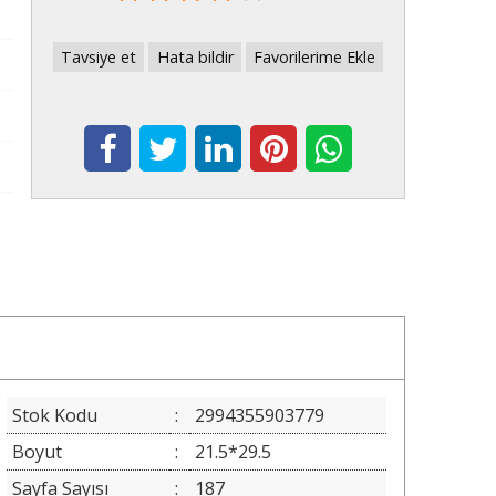
Tavsiye et
Hata bildir
Favorilerime Ekle
Stok Kodu
:
2994355903779
Boyut
:
21.5*29.5
Sayfa Sayısı
:
187