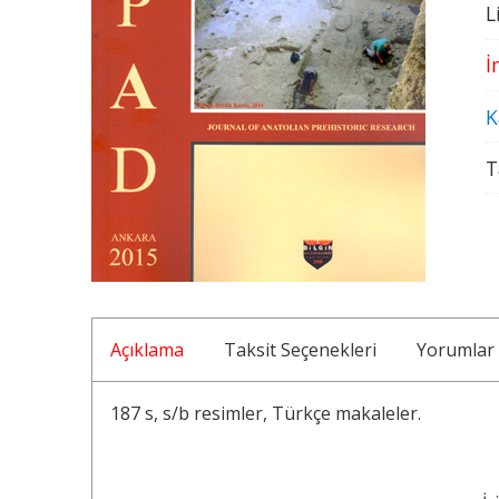
L
İ
K
T
Açıklama
Taksit Seçenekleri
Yorumlar
187 s, s/b resimler, Türkçe makaleler.