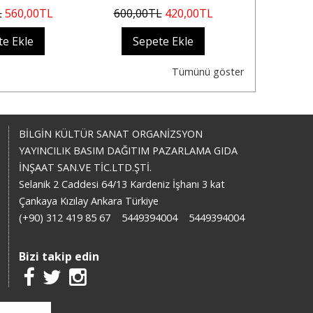
L
560
,00
TL
600
,00
TL
420
,00
TL
450
,00
te Ekle
Sepete Ekle
Sep
Tümünü göster
BİLGİN KÜLTÜR SANAT ORGANİZSYON
YAYINCILIK BASIM DAĞITIM PAZARLAMA GIDA
İNŞAAT SAN.VE TİC.LTD.ŞTİ.
Selanik 2 Caddesi 64/13 Kardeniz İşhanı 3 kat
Çankaya Kızılay Ankara Türkiye
(+90) 312 419 85 67
5449394004
5449394004
Bizi takip edin