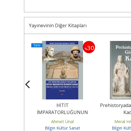
Yayınevinin Diğer Kitapları
Yeni
30
%
 Anadolu
HİTİT
Prehistoryad
İMPARATORLUĞUNUN
Kad
YIKILIŞINDAN BÜYÜK
TÜRK
Ahmet Ünal
Meral 
İSKENDER’İN ÖLÜMÜNE
ür Sanat
Bilgin Kültür Sanat
Bilgin Kül