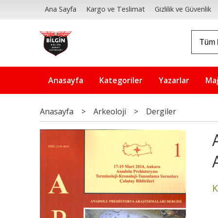
Ana Sayfa
Kargo ve Teslimat
Gizlilik ve Güvenlik
Anasayfa
Kategoriler
Yazarlar
Ma
Anasayfa
>
Arkeoloji
>
Dergiler
K