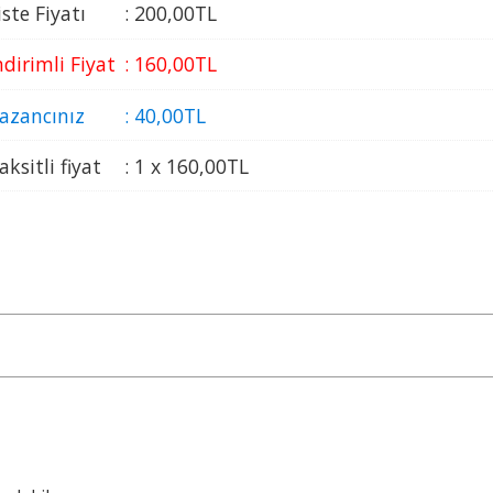
iste Fiyatı
:
200
,00
TL
ndirimli Fiyat
:
160
,00
TL
azancınız
:
40
,00
TL
aksitli fiyat
:
1 x
160
,00
TL