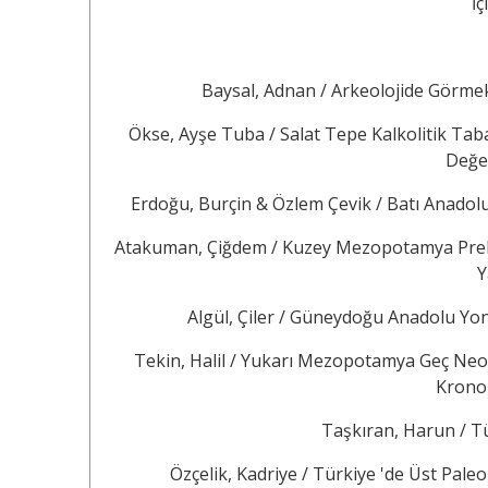
İç
Baysal, Adnan / Arkeolojide Görme
Ökse, Ayşe Tuba / Salat Tepe Kalkolitik Ta
Değe
Erdoğu, Burçin & Özlem Çevik / Batı Anadolu 
Atakuman, Çiğdem / Kuzey Mezopotamya Prehis
Y
Algül, Çiler / Güneydoğu Anadolu Yo
Tekin, Halil / Yukarı Mezopotamya Geç Neol
Kronol
Taşkıran, Harun / Tü
Özçelik, Kadriye / Türkiye 'de Üst Paleo