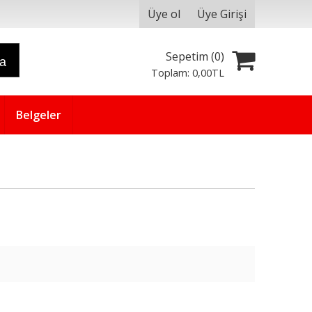
Üye ol
Üye Girişi
Sepetim (
0
)
ra
Toplam:
0
,00
TL
Belgeler