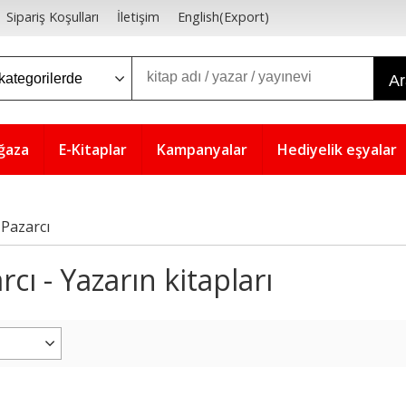
Sipariş Koşulları
İletişim
English(Export)
A
ğaza
E-Kitaplar
Kampanyalar
Hediyelik eşyalar
 Pazarcı
cı - Yazarın kitapları