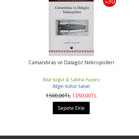
30
%
Camandıras ve Dalagöz Nekropolleri
Bilal Söğüt & Sabiha Pazarcı
Bilgin Kültür Sanat
1.500
,00
TL
1.050
,00
TL
Sepete Ekle