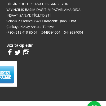
BİLGİN KÜLTÜR SANAT ORGANİZSYON
YAYINCILIK BASIM DAĞITIM PAZARLAMA GIDA
İNŞAAT SAN.VE TİC.LTD.ŞTİ.
Selanik 2 Caddesi 64/13 Kardeniz İşhanı 3 kat
Çankaya Kızılay Ankara Türkiye
(+90) 312 419 85 67
5449394004
5449394004
Bizi takip edin