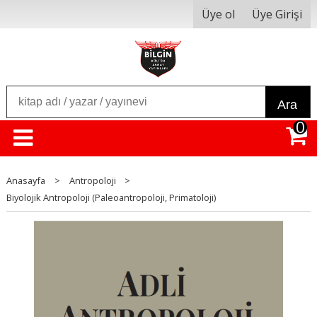
Üye ol
Üye Girişi
Ara
0
Anasayfa
>
Antropoloji
>
Biyolojik Antropoloji (Paleoantropoloji, Primatoloji)