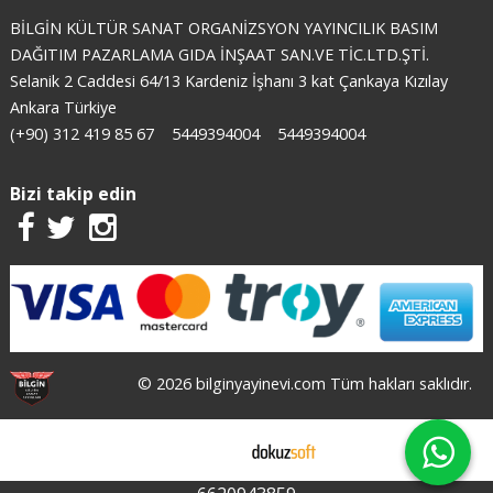
BİLGİN KÜLTÜR SANAT ORGANİZSYON YAYINCILIK BASIM
DAĞITIM PAZARLAMA GIDA İNŞAAT SAN.VE TİC.LTD.ŞTİ.
Selanik 2 Caddesi 64/13 Kardeniz İşhanı 3 kat Çankaya Kızılay
Ankara Türkiye
(+90) 312 419 85 67
5449394004
5449394004
Bizi takip edin
© 2026 bilginyayinevi.com Tüm hakları saklıdır.
E-ticaret