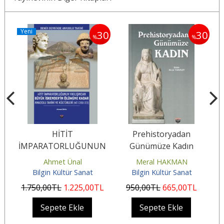
Yeni
30
30
%
%
u
HİTİT
Prehistoryadan
İMPARATORLUĞUNUN
Günümüze Kadın
YIKILIŞINDAN BÜYÜK
Ahmet Ünal
Meral HAKMAN
İSKENDER’İN ÖLÜMÜNE
Bilgin Kültür Sanat
Bilgin Kültür Sanat
KADAR...
1.750
,00
TL
1.225
,00
TL
950
,00
TL
665
,00
TL
4
Sepete Ekle
Sepete Ekle