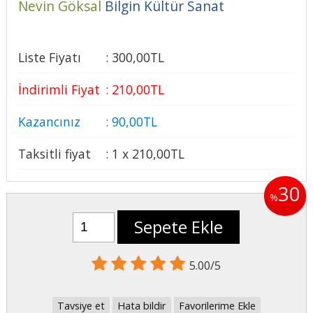
Nevin Göksal
Bilgin Kültür Sanat
Liste Fiyatı
:
300
,00
TL
İndirimli Fiyat
:
210
,00
TL
Kazancınız
:
90
,00
TL
Taksitli fiyat
:
1 x
210
,00
TL
30
%
Sepete Ekle
5.00/5
Tavsiye et
Hata bildir
Favorilerime Ekle