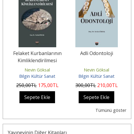
Felaket Kurbanlarının
Adli Odontoloji
F
Kimliklendirilmesi
Nevin Göksal
Nevin Göksal
Bilgin Kültür Sanat
Bilgin Kültür Sanat
250
,00
TL
175
,00
TL
300
,00
TL
210
,00
TL
Sepete Ekle
Sepete Ekle
Tümünü göster
Yayınevinin Diğer Kitapları