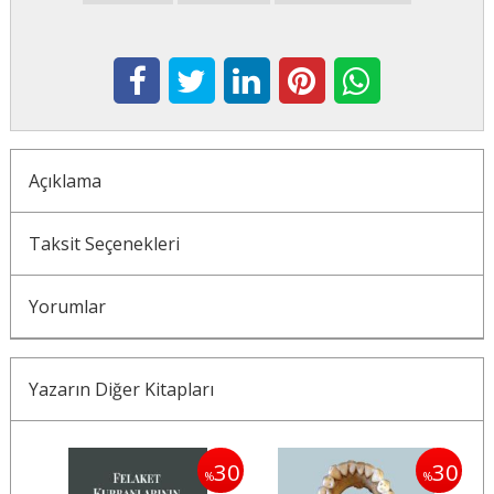
Açıklama
Taksit Seçenekleri
Yorumlar
Yazarın Diğer Kitapları
30
30
30
%
%