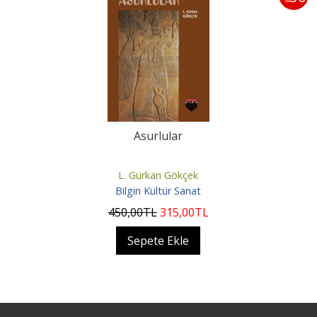
Asurlular
L. Gürkan Gökçek
Bilgin Kültür Sanat
450
,00
TL
315
,00
TL
Sepete Ekle