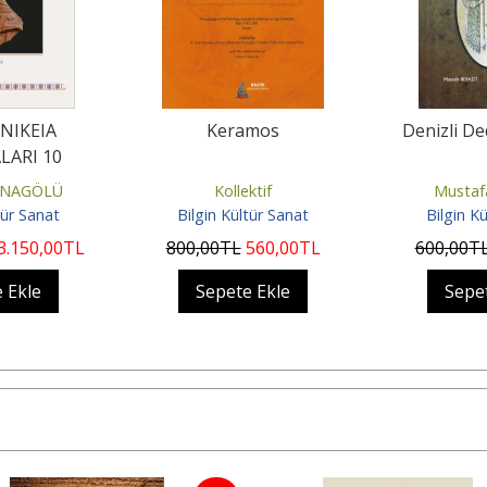
NIKEIA
Keramos
Denizli De
LARI 10
RNAGÖLÜ
Kollektif
Mustaf
tür Sanat
Bilgin Kültür Sanat
Bilgin K
3.150
,00
TL
800
,00
TL
560
,00
TL
600
,00
T
 Ekle
Sepete Ekle
Sepe