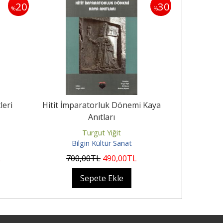
20
30
%
%
leri
Hitit İmparatorluk Dönemi Kaya
Eski Anad
Anıtları
Turgut Yiğit
S
Bilgin Kültür Sanat
Bi
L
700
,00
TL
490
,00
TL
600
Sepete Ekle