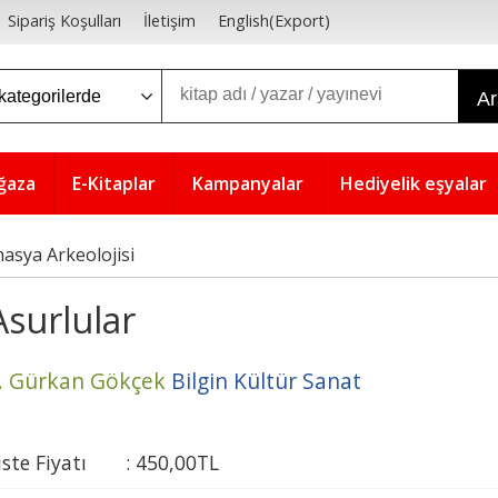
Sipariş Koşulları
İletişim
English(Export)
A
ğaza
E-Kitaplar
Kampanyalar
Hediyelik eşyalar
asya Arkeolojisi
Asurlular
. Gürkan Gökçek
Bilgin Kültür Sanat
iste Fiyatı
:
450
,00
TL