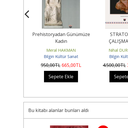
T
Prehistoryadan Günümüze
STRATO
LUĞUNUN
Kadın
ÇALIŞMA
AN BÜYÜK
nal
Meral HAKMAN
Nihal DU
 ÖLÜMÜNE
ür Sanat
Bilgin Kültür Sanat
Bilgin Kül
..
.225
,00
TL
950
,00
TL
665
,00
TL
4.500
,00
TL
Ekle
Sepete Ekle
Sepete
Bu kitabı alanlar bunları aldı