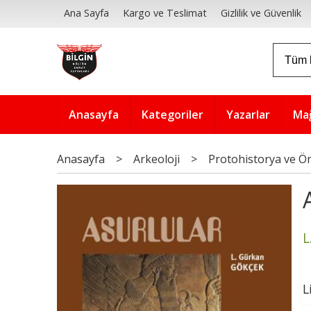
Ana Sayfa
Kargo ve Teslimat
Gizlilik ve Güvenlik
Anasayfa
Kategoriler
Yazarlar
Ma
Anasayfa
>
Arkeoloji
>
Protohistorya ve Ön
L
L