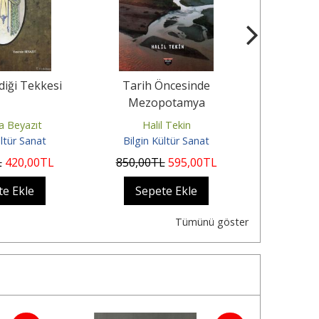
diği Tekkesi
Tarih Öncesinde
Aizanoi Zeu
Mezopotamya
Tür
a Beyazıt
Halil Tekin
Musta
ültür Sanat
Bilgin Kültür Sanat
Bilgin 
L
420
,00
TL
850
,00
TL
595
,00
TL
1.500
,00
te Ekle
Sepete Ekle
Sep
Tümünü göster