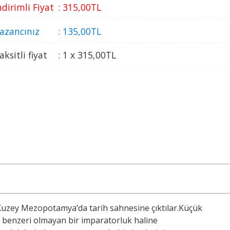
ndirimli Fiyat
:
315
,00
TL
azancınız
:
135
,00
TL
aksitli fiyat
:
1 x
315
,00
TL
Kuzey Mezopotamya’da tarih sahnesine çıktılar.Küçük
şi benzeri olmayan bir imparatorluk haline