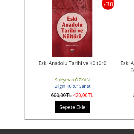
30
30
%
%
önemi Kaya
Eski Anadolu Tarihi ve Kültürü
Eski A
E
Süleyman ÖZKAN
nat
Bilgin Kültür Sanat
0
TL
600
,00
TL
420
,00
TL
Sepete Ekle