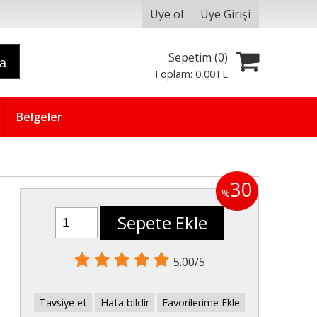
Üye ol
Üye Girişi
Sepetim (
0
)
ra
Toplam:
0
,00
TL
Belgeler
30
%
Sepete Ekle
5.00/5
Tavsiye et
Hata bildir
Favorilerime Ekle