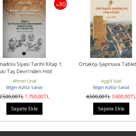
30
%
nadolu Siyasi Tarihi Kitap 1:
Ortaköy-Şapinuva Tablet
ski Taş Devri'nden Hitit
Devletinin...
Ahmet Ünal
Aygül Süel
Bilgin Kültür Sanat
Bilgin Kültür Sanat
2.500
,00
TL
1.750
,00
TL
4.500
,00
TL
3.600
,00
T
Sepete Ekle
Sepete Ekle