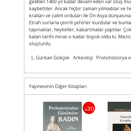
geldiler.1400 yıl kadar devam eden var oluş m
kaybettiler. Ancak hiçbir zaman yılmadılar ve h
kralları ve zalim orduları ile Ön Asya dünyasına
Etrafı surlarla çevrili şehirler kurdular ve bunl
tapınaklar, heykeller, kabartmalar yaptılar. Çok
kalan tarihi miras o kadar büyük oldu ki, Mezo
oluşturdu
L. Gürkan Gökçek
Arkeoloji
Protohistorya v
Yayınevinin Diğer Kitapları
30
30
%
%