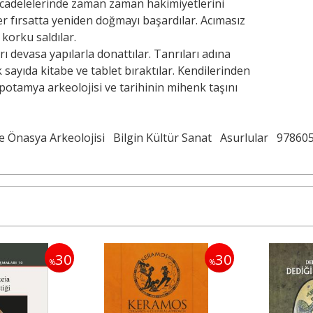
ücadelelerinde zaman zaman hakimiyetlerini
er fırsatta yeniden doğmayı başardılar. Acımasız
 korku saldılar.
arı devasa yapılarla donattılar. Tanrıları adına
 sayıda kitabe ve tablet bıraktılar. Kendilerinden
potamya arkeolojisi ve tarihinin mihenk taşını
e Önasya Arkeolojisi
Bilgin Kültür Sanat
Asurlular
97860
30
30
%
%