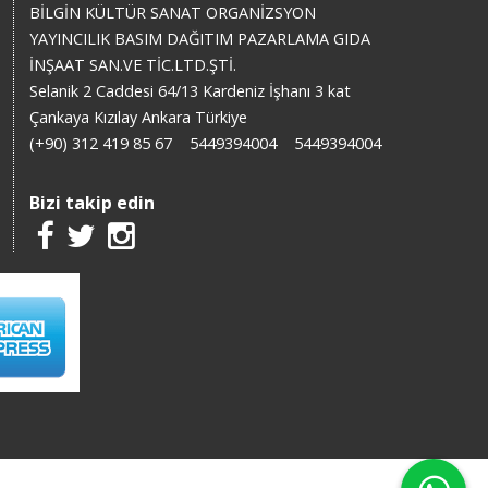
BİLGİN KÜLTÜR SANAT ORGANİZSYON
YAYINCILIK BASIM DAĞITIM PAZARLAMA GIDA
İNŞAAT SAN.VE TİC.LTD.ŞTİ.
Selanik 2 Caddesi 64/13 Kardeniz İşhanı 3 kat
Çankaya Kızılay Ankara Türkiye
(+90) 312 419 85 67
5449394004
5449394004
Bizi takip edin