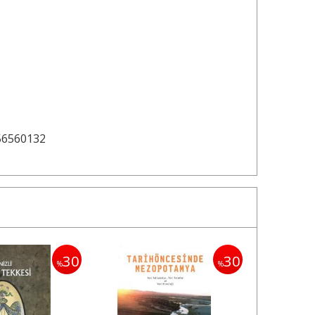
56560132
30
30
%
%