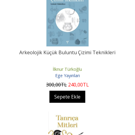
Arkeolojik Küçük Buluntu Çizimi Teknikleri
İlknur Türkoğlu
Ege Yayınları
300
,00
TL
240
,00
TL
Sepete Ekle