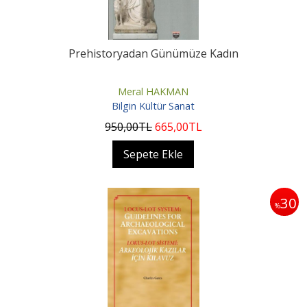
Prehistoryadan Günümüze Kadın
Meral HAKMAN
Bilgin Kültür Sanat
950
,00
TL
665
,00
TL
Sepete Ekle
30
%