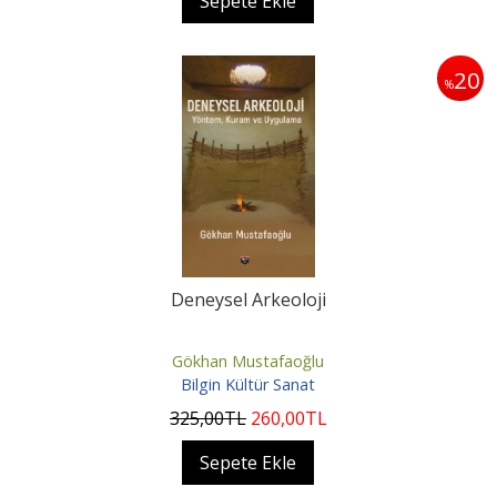
Sepete Ekle
20
%
Deneysel Arkeoloji
Gökhan Mustafaoğlu
Bilgin Kültür Sanat
325
,00
TL
260
,00
TL
Sepete Ekle