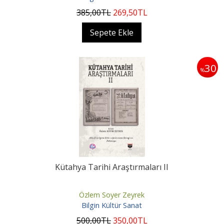
385
,00
TL
269
,50
TL
Sepete Ekle
30
%
Kütahya Tarihi Araştırmaları II
Özlem Soyer Zeyrek
Bilgin Kültür Sanat
500
,00
TL
350
,00
TL