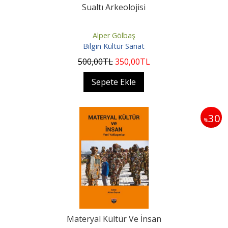
Sualtı Arkeolojisi
Alper Gölbaş
Bilgin Kültür Sanat
500
,00
TL
350
,00
TL
Sepete Ekle
30
%
Materyal Kültür Ve İnsan