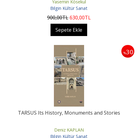
Yasemin Kösekul
Bilgin Kültür Sanat
900
,00
TL
630
,00
TL
Sepete Ekle
30
%
TARSUS Its History, Monuments and Stories
Deniz KAPLAN
Bilgin Kültür Sanat