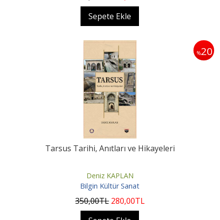
Sepete Ekle
20
%
Tarsus Tarihi, Anıtları ve Hikayeleri
Deniz KAPLAN
Bilgin Kültür Sanat
350
,00
TL
280
,00
TL