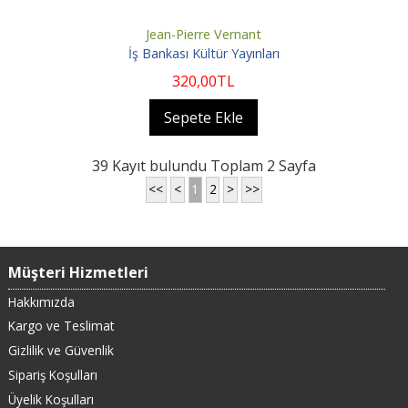
Jean-Pierre Vernant
İş Bankası Kültür Yayınları
320
,00
TL
Sepete Ekle
39 Kayıt bulundu Toplam 2 Sayfa
<<
<
1
2
>
>>
Müşteri Hizmetleri
Hakkımızda
Kargo ve Teslimat
Gizlilik ve Güvenlik
Sipariş Koşulları
Üyelik Koşulları