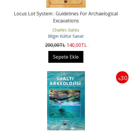
Locus Lot System : Guidelines For Archaelogical
Excavations
Charles Gates
Bilgin Kültür Sanat
200
,00
TL
140
,00
TL
Sepete Ekle
30
%