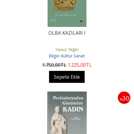
OLBA KAZILARI I
Yavuz Yeğin
Bilgin Kültür Sanat
1.750
,00
TL
1.225
,00
TL
Sepete Ekle
30
%