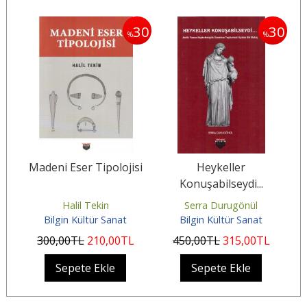
30
30
30
%
%
Madeni Eser Tipolojisi
Heykeller
ık
Konuşabilseydi...
A
Halil Tekin
Serra Durugönül
Bilgin Kültür Sanat
Bilgin Kültür Sanat
300
,00
TL
210
,00
TL
450
,00
TL
315
,00
TL
Sepete Ekle
Sepete Ekle