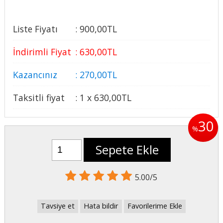
Liste Fiyatı
:
900
,00
TL
İndirimli Fiyat
:
630
,00
TL
Kazancınız
:
270
,00
TL
Taksitli fiyat
:
1 x
630
,00
TL
30
%
Sepete Ekle
5.00/5
Tavsiye et
Hata bildir
Favorilerime Ekle