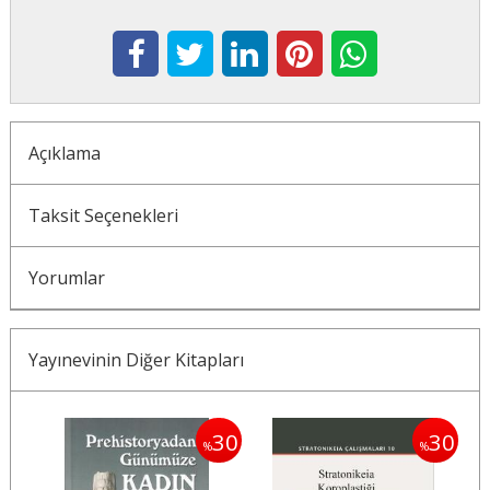
Açıklama
Taksit Seçenekleri
Yorumlar
Yayınevinin Diğer Kitapları
30
30
30
%
%