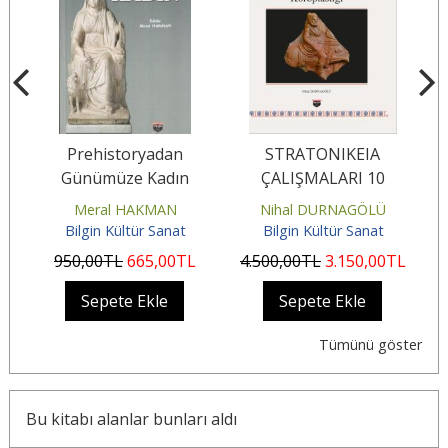
Prehistoryadan
STRATONIKEIA
UN
Günümüze Kadın
ÇALIŞMALARI 10
K
Meral HAKMAN
Nihal DURNAGÖLÜ
NE
Bilgin Kültür Sanat
Bilgin Kültür Sanat
L
950
,00
TL
665
,00
TL
4.500
,00
TL
3.150
,00
TL
Sepete Ekle
Sepete Ekle
Tümünü göster
Bu kitabı alanlar bunları aldı