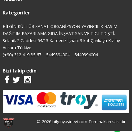
Kategoriler
BİLGİN KÜLTÜR SANAT ORGANİZSYON YAYINCILIK BASIM
DAĞITIM PAZARLAMA GIDA İNŞAAT SAN.VE TİC.LTD.ŞTİ.
Selanik 2 Caddesi 64/13 Kardeniz İşhanı 3 kat Çankaya Kızılay
Ankara Türkiye
(+90) 312 419 85 67
5449394004
5449394004
Bizi takip edin
© 2026 bilginyayinevi.com Tüm hakları saklıdır.