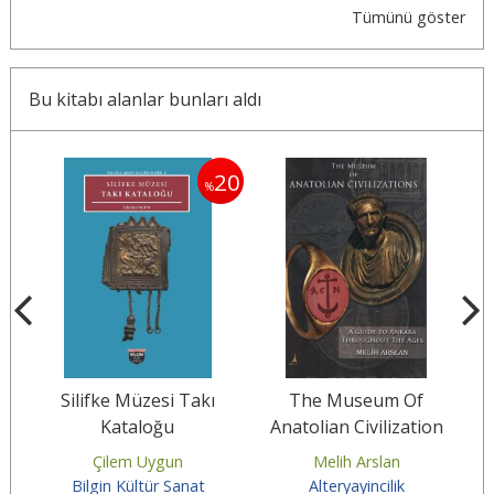
Tümünü göster
Bu kitabı alanlar bunları aldı
30
20
%
Silifke Müzesi Takı
The Museum Of
I)
Kataloğu
Anatolian Civilization
Çilem Uygun
Melih Arslan
Bilgin Kültür Sanat
Alteryayincilik