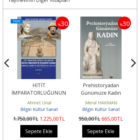
Yeni
30
30
%
%
u
HİTİT
Prehistoryadan
İMPARATORLUĞUNUN
Günümüze Kadın
YIKILIŞINDAN BÜYÜK
Ahmet Ünal
Meral HAKMAN
İSKENDER’İN ÖLÜMÜNE
Bilgin Kültür Sanat
Bilgin Kültür Sanat
KADAR...
1.750
,00
TL
1.225
,00
TL
950
,00
TL
665
,00
TL
4
Sepete Ekle
Sepete Ekle