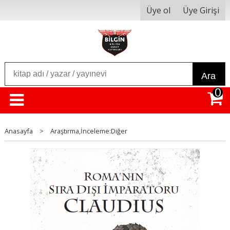
Üye ol
Üye Girişi
Ara
0
Anasayfa
>
Araştırma,İnceleme:Diğer