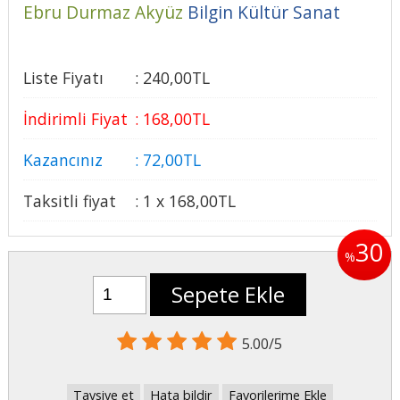
Ebru Durmaz Akyüz
Bilgin Kültür Sanat
Liste Fiyatı
:
240
,00
TL
İndirimli Fiyat
:
168
,00
TL
Kazancınız
:
72
,00
TL
Taksitli fiyat
:
1 x
168
,00
TL
30
%
Sepete Ekle
5.00/5
Tavsiye et
Hata bildir
Favorilerime Ekle