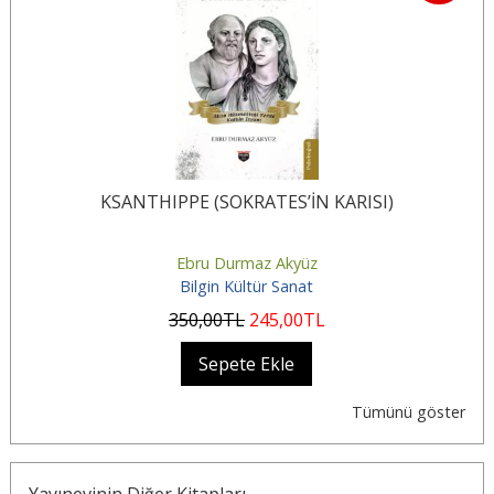
KSANTHIPPE (SOKRATES’İN KARISI)
Ebru Durmaz Akyüz
Bilgin Kültür Sanat
350
,00
TL
245
,00
TL
Sepete Ekle
Tümünü göster
Yayınevinin Diğer Kitapları