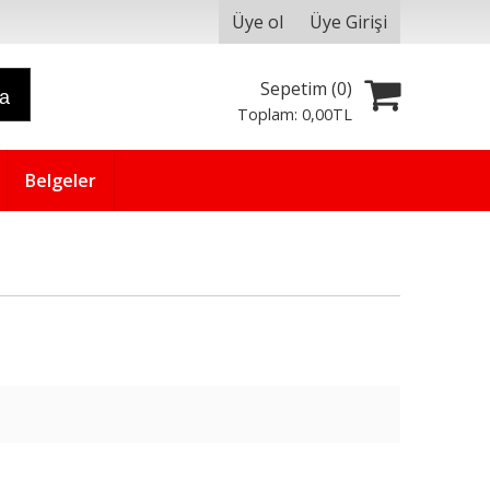
Üye ol
Üye Girişi
Sepetim (
0
)
ra
Toplam:
0
,00
TL
Belgeler