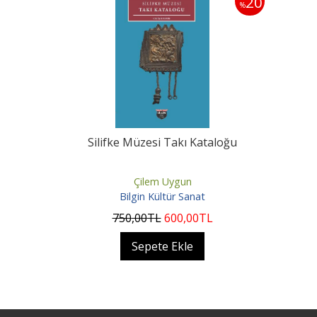
20
%
Silifke Müzesi Takı Kataloğu
Çilem Uygun
Bilgin Kültür Sanat
750
,00
TL
600
,00
TL
Sepete Ekle