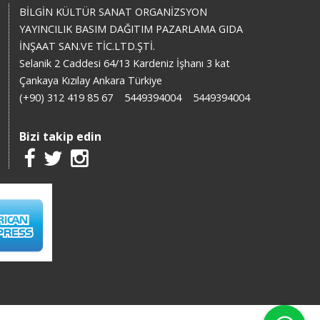
BİLGİN KÜLTÜR SANAT ORGANİZSYON
YAYINCILIK BASIM DAĞITIM PAZARLAMA GIDA
İNŞAAT SAN.VE TİC.LTD.ŞTİ.
Selanik 2 Caddesi 64/13 Kardeniz İşhanı 3 kat
Çankaya Kızılay Ankara Türkiye
(+90) 312 419 85 67
5449394004
5449394004
Bizi takip edin