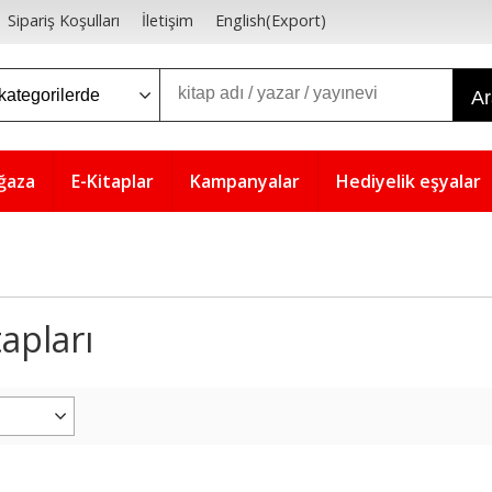
Sipariş Koşulları
İletişim
English(Export)
A
ğaza
E-Kitaplar
Kampanyalar
Hediyelik eşyalar
apları