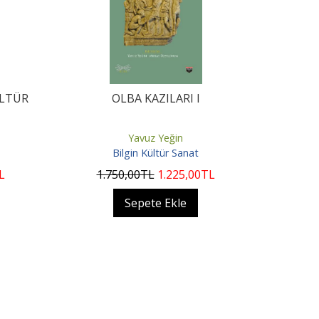
ÜLTÜR
OLBA KAZILARI I
Yavuz Yeğin
Bilgin Kültür Sanat
L
1.750
,00
TL
1.225
,00
TL
Sepete Ekle