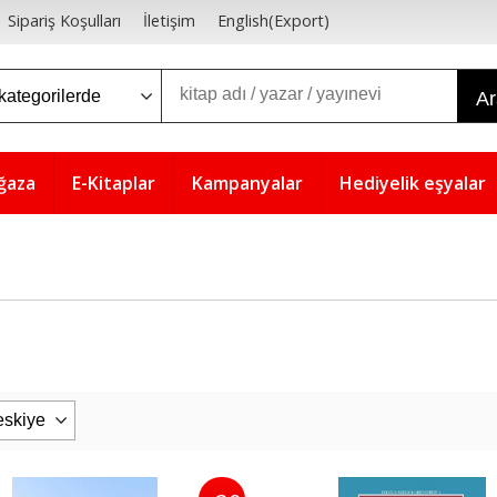
Sipariş Koşulları
İletişim
English(Export)
A
ğaza
E-Kitaplar
Kampanyalar
Hediyelik eşyalar