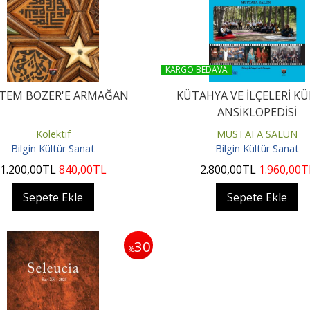
KARGO BEDAVA
TEM BOZER'E ARMAĞAN
KÜTAHYA VE İLÇELERİ K
ANSİKLOPEDİSİ
Kolektif
MUSTAFA SALÜN
Bilgin Kültür Sanat
Bilgin Kültür Sanat
1.200
,00
TL
840
,00
TL
2.800
,00
TL
1.960
,00
T
Sepete Ekle
Sepete Ekle
30
%