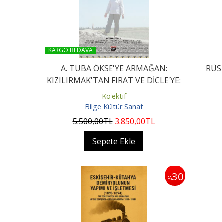
KARGO BEDAVA
A. TUBA ÖKSE'YE ARMAĞAN:
RÜS
KIZILIRMAK'TAN FIRAT VE DİCLE'YE:
KÜLTÜRLERİN...
Kolektif
Bilge Kültür Sanat
5.500
,00
TL
3.850
,00
TL
Sepete Ekle
30
%