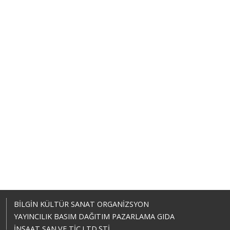
BİLGİN KÜLTÜR SANAT ORGANİZSYON
YAYINCILIK BASIM DAĞITIM PAZARLAMA GIDA
İNŞAAT SAN.VE TİC.LTD.ŞTİ.