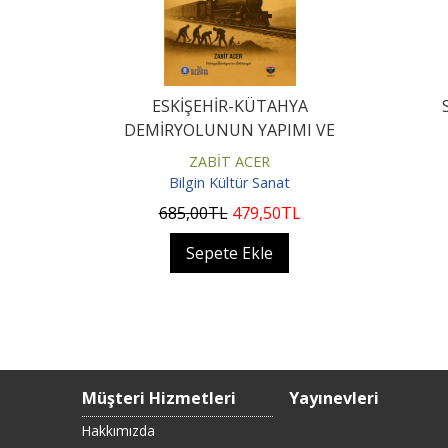
ESKİŞEHİR-KÜTAHYA
DEMİRYOLUNUN YAPIMI VE
İŞLETMESİ(1893-1894)
ZABİT ACER
Bilgin Kültür Sanat
685
,00
TL
479
,50
TL
Sepete Ekle
Müşteri Hizmetleri
Yayınevleri
Hakkımızda