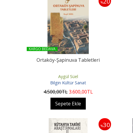
20
%
KARGO BEDAVA
Ortaköy-Şapinuva Tabletleri
Aygül Süel
Bilgin Kültür Sanat
4.500
,00
TL
3.600
,00
TL
Sepete Ekle
30
%