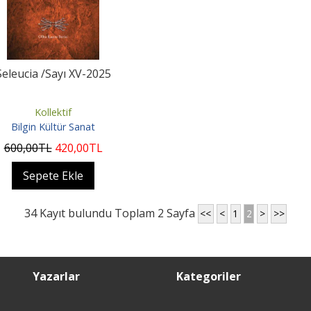
Seleucia /Sayı XV-2025
Kollektif
Bilgin Kültür Sanat
600
,00
TL
420
,00
TL
Sepete Ekle
34 Kayıt bulundu Toplam 2 Sayfa
<<
<
1
2
>
>>
Yazarlar
Kategoriler