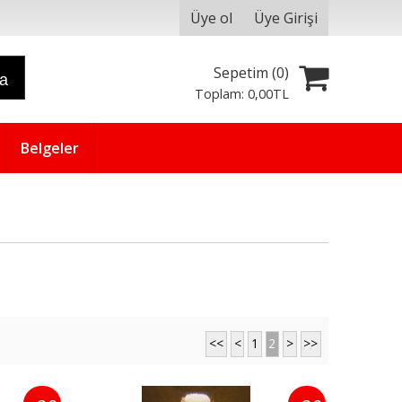
Üye ol
Üye Girişi
Sepetim (
0
)
ra
Toplam:
0
,00
TL
Belgeler
<<
<
1
2
>
>>