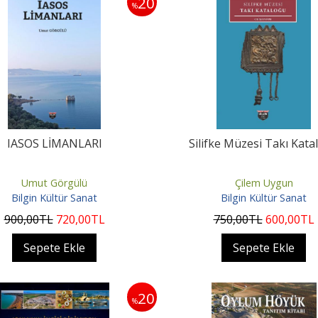
20
%
IASOS LİMANLARI
Silifke Müzesi Takı Kata
Umut Görgülü
Çilem Uygun
Bilgin Kültür Sanat
Bilgin Kültür Sanat
900
,00
TL
720
,00
TL
750
,00
TL
600
,00
TL
Sepete Ekle
Sepete Ekle
20
%