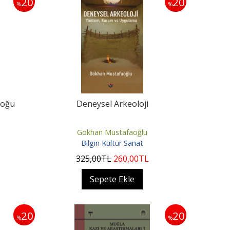
20
20
%
%
loğu
Deneysel Arkeoloji
Gökhan Mustafaoğlu
Bilgin Kültür Sanat
325
,00
TL
260
,00
TL
Sepete Ekle
20
20
%
%