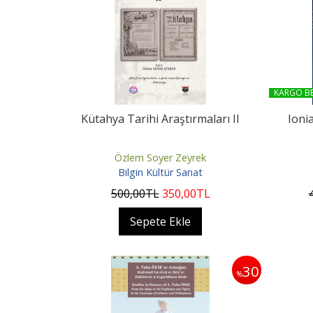
KARGO B
Kütahya Tarihi Araştırmaları II
Ionia
Özlem Soyer Zeyrek
Bilgin Kültür Sanat
500
,00
TL
350
,00
TL
Sepete Ekle
30
%