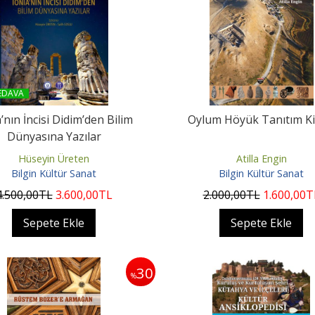
EDAVA
’nın İncisi Didim’den Bilim
Oylum Höyük Tanıtım Ki
Dünyasına Yazılar
Hüseyin Üreten
Atilla Engin
Bilgin Kültür Sanat
Bilgin Kültür Sanat
4.500
,00
TL
3.600
,00
TL
2.000
,00
TL
1.600
,00
T
Sepete Ekle
Sepete Ekle
30
%