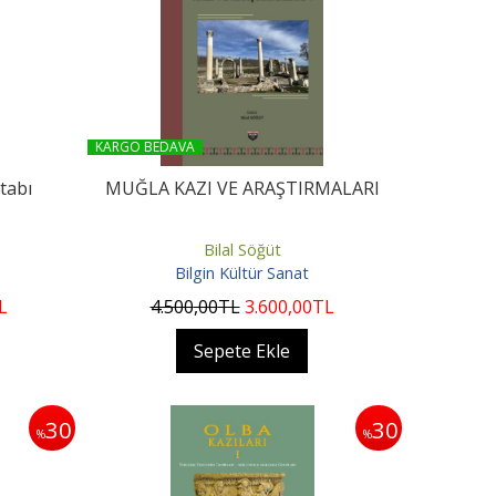
KARGO BEDAVA
tabı
MUĞLA KAZI VE ARAŞTIRMALARI
Bilal Söğüt
Bilgin Kültür Sanat
L
4.500
,00
TL
3.600
,00
TL
Sepete Ekle
30
30
%
%