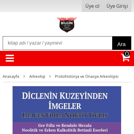
Üye ol
Üye Girişi
Ara
0
Anasayfa
>
Arkeoloji
>
Protohistorya ve Önasya Arkeolojisi