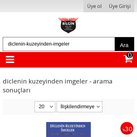
Üye ol
Üye Girişi
Ara
0
diclenin kuzeyinden imgeler - arama
sonuçları
30
%