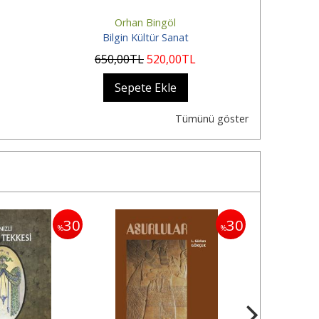
Orhan Bingöl
Bilgin Kültür Sanat
Bi
650
,00
TL
520
,00
TL
Sepete Ekle
Tümünü göster
30
30
%
%