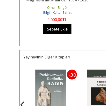
Orhan Bingöl
nat
Bilgin Kültür Sanat
0
TL
1.000
,00
TL
Sepete Ekle
Yayınevinin Diğer Kitapları
30
30
%
%