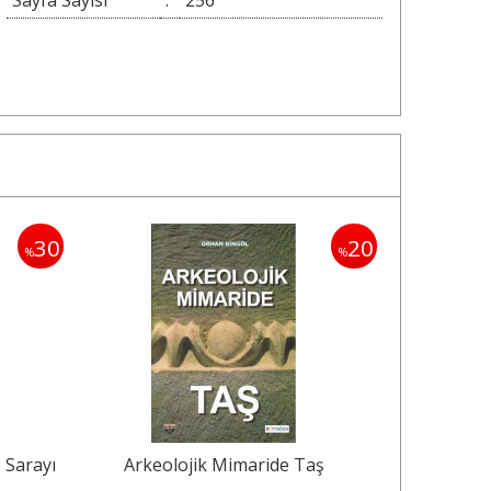
30
20
%
%
 Sarayı
Arkeolojik Mimaride Taş
Magnes
Magnesia a