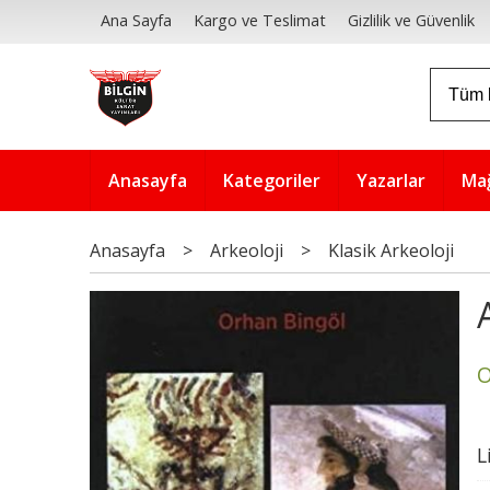
Ana Sayfa
Kargo ve Teslimat
Gizlilik ve Güvenlik
Anasayfa
Kategoriler
Yazarlar
Ma
Anasayfa
>
Arkeoloji
>
Klasik Arkeoloji
O
L