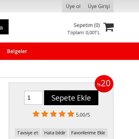
Üye ol
Üye Girişi
Sepetim (
0
)
ra
Toplam:
0
,00
TL
Belgeler
20
%
Sepete Ekle
5.00/5
Tavsiye et
Hata bildir
Favorilerime Ekle