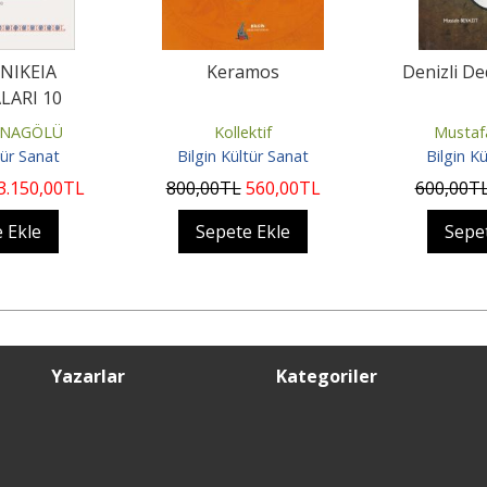
NIKEIA
Keramos
Denizli De
LARI 10
RNAGÖLÜ
Kollektif
Mustaf
tür Sanat
Bilgin Kültür Sanat
Bilgin K
3.150
,00
TL
800
,00
TL
560
,00
TL
600
,00
T
 Ekle
Sepete Ekle
Sepe
Yazarlar
Kategoriler