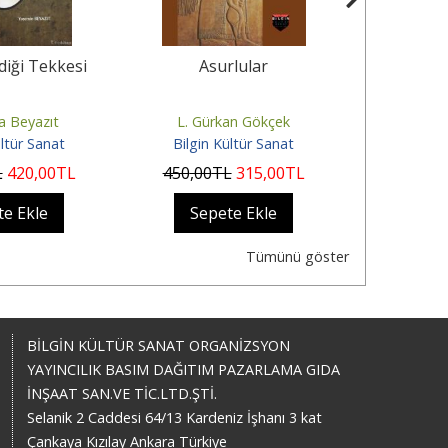
diği Tekkesi
Asurlular
Tarih
Mezo
a Beyazıt
L. Gürkan Gökçek
Hal
ültür Sanat
Bilgin Kültür Sanat
Bilgin 
L
420
,00
TL
450
,00
TL
315
,00
TL
850
,00
te Ekle
Sepete Ekle
Sep
Tümünü göster
BİLGİN KÜLTÜR SANAT ORGANİZSYON
YAYINCILIK BASIM DAĞITIM PAZARLAMA GIDA
İNŞAAT SAN.VE TİC.LTD.ŞTİ.
Selanik 2 Caddesi 64/13 Kardeniz İşhanı 3 kat
Çankaya Kızılay Ankara Türkiye