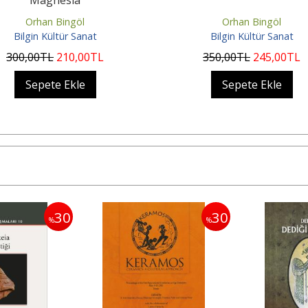
Orhan Bingöl
Orhan Bingöl
Bilgin Kültür Sanat
Bilgin Kültür Sanat
300
,00
TL
210
,00
TL
350
,00
TL
245
,00
TL
Sepete Ekle
Sepete Ekle
30
30
%
%