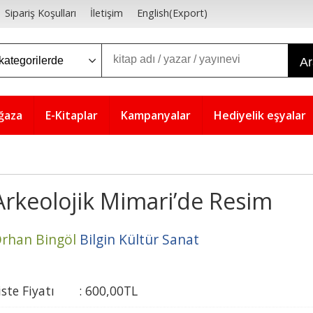
Sipariş Koşulları
İletişim
English(Export)
A
ğaza
E-Kitaplar
Kampanyalar
Hediyelik eşyalar
Arkeolojik Mimari’de Resim
rhan Bingöl
Bilgin Kültür Sanat
iste Fiyatı
:
600
,00
TL