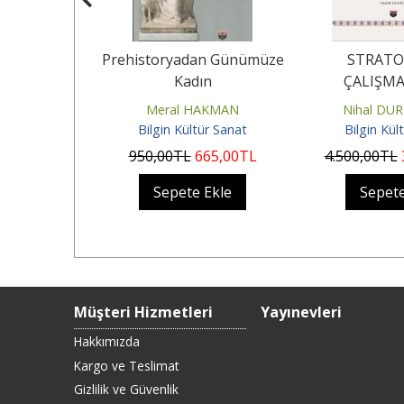
T
Prehistoryadan Günümüze
STRATO
LUĞUNUN
Kadın
ÇALIŞMA
AN BÜYÜK
nal
Meral HAKMAN
Nihal DU
 ÖLÜMÜNE
ür Sanat
Bilgin Kültür Sanat
Bilgin Kül
..
.225
,00
TL
950
,00
TL
665
,00
TL
4.500
,00
TL
Ekle
Sepete Ekle
Sepete
Müşteri Hizmetleri
Yayınevleri
Hakkımızda
Kargo ve Teslimat
Gizlilik ve Güvenlik