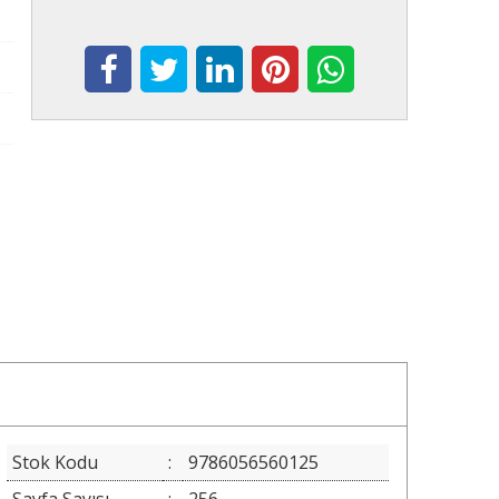
Stok Kodu
:
9786056560125
Sayfa Sayısı
:
256