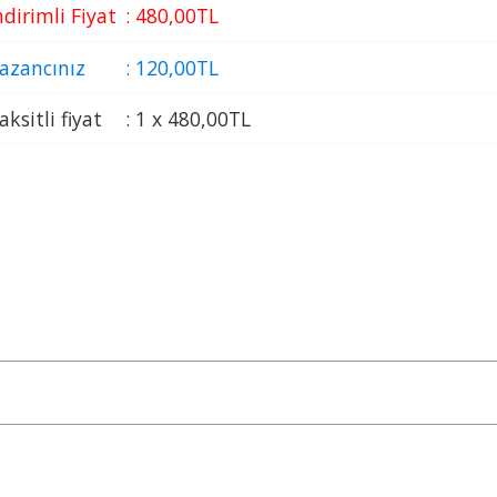
ndirimli Fiyat
:
480
,00
TL
azancınız
:
120
,00
TL
aksitli fiyat
:
1 x
480
,00
TL