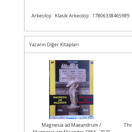
Arkeoloji
Klasik Arkeoloji
17806338465989
Yazarın Diğer Kitapları
20
%
de Taş
Magnesia ad Maeandrum /
Thr
Magnesia am Maander 1984 - 2020