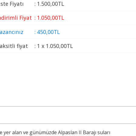
iste Fiyatı
:
1.500
,00
TL
ndirimli Fiyat
:
1.050
,00
TL
azancınız
:
450
,00
TL
aksitli fiyat
:
1 x
1.050
,00
TL
de yer alan ve günümüzde Alpaslan II Barajı suları