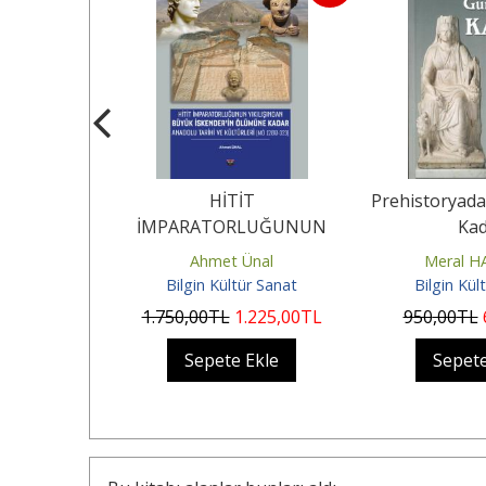
 Anadolu
HİTİT
Prehistoryad
İMPARATORLUĞUNUN
Kad
YIKILIŞINDAN BÜYÜK
TÜRK
Ahmet Ünal
Meral 
İSKENDER’İN ÖLÜMÜNE
ür Sanat
Bilgin Kültür Sanat
Bilgin Kül
KADAR...
TL
1.750
,00
TL
1.225
,00
TL
950
,00
TL
Ekle
Sepete Ekle
Sepete