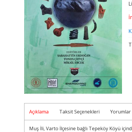
L
İ
K
T
Açıklama
Taksit Seçenekleri
Yorumlar
Muş İli, Varto İlçesine bağlı Tepeköy Köyü için