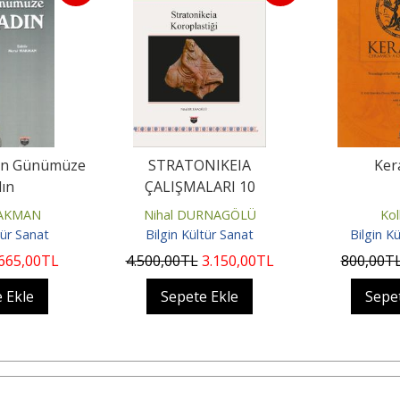
an Günümüze
STRATONIKEIA
Ker
ın
ÇALIŞMALARI 10
HAKMAN
Nihal DURNAGÖLÜ
Kol
tür Sanat
Bilgin Kültür Sanat
Bilgin K
665
,00
TL
4.500
,00
TL
3.150
,00
TL
800
,00
T
 Ekle
Sepete Ekle
Sepe