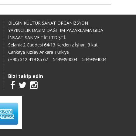
BİLGİN KÜLTÜR SANAT ORGANİZSYON
YAYINCILIK BASIM DAĞITIM PAZARLAMA GIDA
İNŞAAT SAN.VE TİC.LTD.ŞTİ.
Selanik 2 Caddesi 64/13 Kardeniz İşhanı 3 kat
Çankaya Kızılay Ankara Türkiye
(+90) 312 419 85 67
5449394004
5449394004
Bizi takip edin