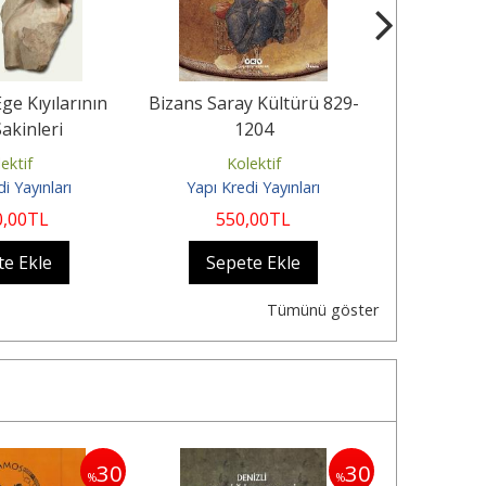
Ege Kıyılarının
Bizans Saray Kültürü 829-
Sanatsal 
Sakinleri
1204
Nesneler
Nitelend
ektif
Kolektif
K
i Yayınları
Yapı Kredi Yayınları
Koç Üniver
0
,00
TL
550
,00
TL
19
te Ekle
Sepete Ekle
Sep
Tümünü göster
30
30
%
%