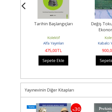
iksiz Görsel
Tarihin Başlangıçları
Değiş Toku
ltli)
Ekonom
if
Kolektif
Kole
nları
Alfa Yayınları
Kabalcı 
0
TL
475
,00
TL
900
,
Ekle
Sepete Ekle
Sepete
Yayınevinin Diğer Kitapları
Yeni
30
%