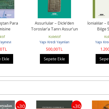
ştan Para
Assurlular – Dicle’den
İonialılar – 
isine
Toroslar’a Tanrı Assur’un
Bilge 
Krallığı
ktif
Kolektif
Kol
Yayınevi
Yapı Kredi Yayınları
Yapı Kred
00
TL
500
,00
TL
1.20
 Ekle
Sepete Ekle
Sepe
30
30
%
%