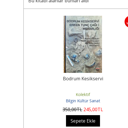
Bu kitabı alanlar bunları aldı
20
%
Tümülüsler
Bodrum Kesikservi
Kolektif
Bilgin Kültür Sanat
350
,00
TL
245
,00
TL
Sepete Ekle