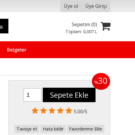
Üye ol
Üye Girişi
Sepetim (
0
)
ra
Toplam:
0
,00
TL
Belgeler
30
%
Sepete Ekle
5.00/5
Tavsiye et
Hata bildir
Favorilerime Ekle