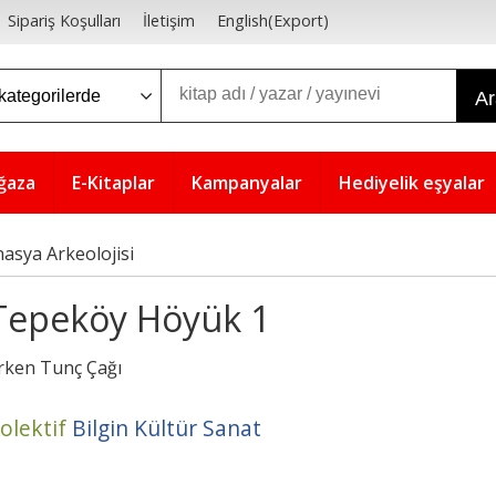
Sipariş Koşulları
İletişim
English(Export)
A
ğaza
E-Kitaplar
Kampanyalar
Hediyelik eşyalar
asya Arkeolojisi
Tepeköy Höyük 1
rken Tunç Çağı
olektif
Bilgin Kültür Sanat