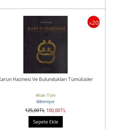
20
%
Karun Hazinesi Ve Bulundukları Tümülüsler
Altan Türe
Bilinmiyor
125
,00
TL
100
,00
TL
Sepete Ekle