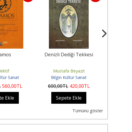
amos
Denizli Dediği Tekkesi
As
lektif
Mustafa Beyazıt
L. Gü
ültür Sanat
Bilgin Kültür Sanat
Bilgin 
L
560
,00
TL
600
,00
TL
420
,00
TL
450
,00
te Ekle
Sepete Ekle
Sep
Tümünü göster