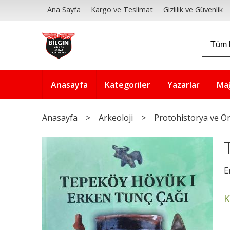
Ana Sayfa
Kargo ve Teslimat
Gizlilik ve Güvenlik
Anasayfa
Kategoriler
Yazarlar
Ma
Anasayfa
>
Arkeoloji
>
Protohistorya ve Ön
E
K