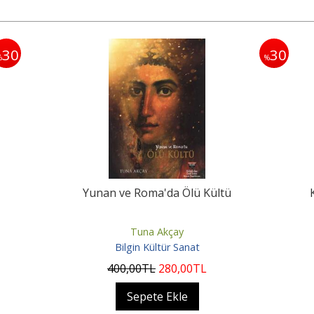
30
30
%
%
Yunan ve Roma'da Ölü Kültü
Tuna Akçay
Bilgin Kültür Sanat
400
,00
TL
280
,00
TL
Sepete Ekle