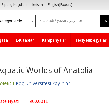
Sipariş Koşulları
İletişim
English(Export)
A
ğaza
E-Kitaplar
Kampanyalar
Hediyelik eşyalar
Aquatic Worlds of Anatolia
olektif
Koç Üniversitesi Yayınları
iste Fiyatı
:
900
,00
TL