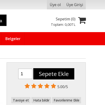
Üye ol
Üye Girişi
Sepetim (
0
)
ra
Toplam:
0
,00
TL
Belgeler
Sepete Ekle
5.00/5
Tavsiye et
Hata bildir
Favorilerime Ekle