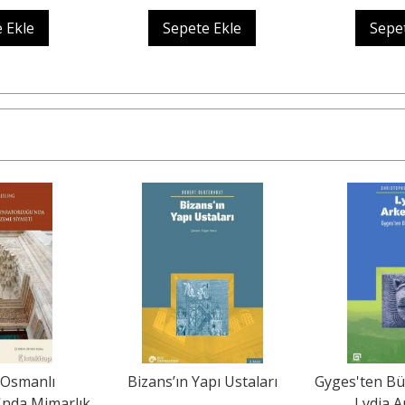
 Ekle
Sepete Ekle
Sepe
l Osmanlı
Bizans’ın Yapı Ustaları
Gyges'ten Bü
'nda Mimarlık
Lydia A