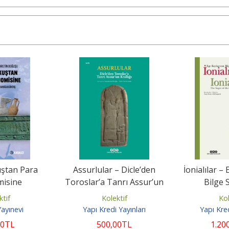
ştan Para
Assurlular – Dicle’den
İonialılar – 
isine
Toroslar’a Tanrı Assur’un
Bilge 
Krallığı
ktif
Kolektif
Kol
Yayınevi
Yapı Kredi Yayınları
Yapı Kred
00
TL
500
,00
TL
1.20