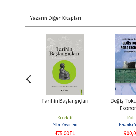
Yazarın Diğer Kitapları
iksiz Görsel
Tarihin Başlangıçları
Değiş Toku
ltli)
Ekonom
if
Kolektif
Kole
nları
Alfa Yayınları
Kabalcı 
0
TL
475
,00
TL
900
,