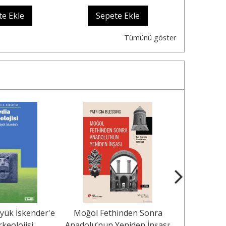
te Ekle
Sepete Ekle
Sep
Tümünü göster
yük İskender'e
Moğol Fethinden Sonra
Sanatsal 
rkeolojisi
Anadolu’nun Yeniden İnşası:
Nesneler