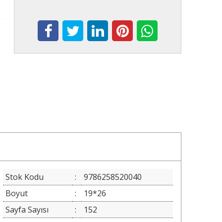
Stok Kodu
:
9786258520040
Boyut
:
19*26
Sayfa Sayısı
:
152