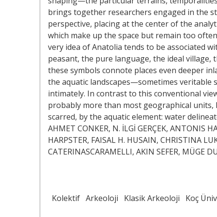
shaping—the particular terrains, temporalities
brings together researchers engaged in the st
perspective, placing at the center of the analy
which make up the space but remain too often o
very idea of Anatolia tends to be associated w
peasant, the pure language, the ideal village, th
these symbols connote places even deeper inla
the aquatic landscapes—sometimes veritable s
intimately. In contrast to this conventional vie
probably more than most geographical units, 
scarred, by the aquatic element: water delineat
AHMET CONKER, N. İLGİ GERÇEK, ANTONIS H
HARPSTER, FAISAL H. HUSAIN, CHRISTINA LU
CATERINASCARAMELLI, AKIN SEFER, MÜGE DU
Kolektif
Arkeoloji
Klasik Arkeoloji
Koç Üniv