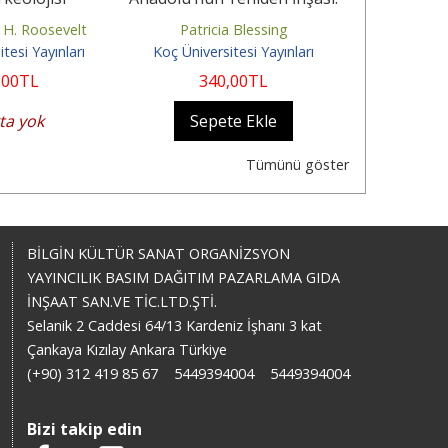
Rum Diyarında İslami...
Nitelend
 H. Roosevelt
Patricia Blessing
K
tesi Yayınları
Koç Üniversitesi Yayınları
Koç Üniver
,00
TL
340
,00
TL
19
ta yok
Sepete Ekle
Sep
Tümünü göster
BİLGİN KÜLTÜR SANAT ORGANİZSYON
YAYINCILIK BASIM DAĞITIM PAZARLAMA GIDA
İNŞAAT SAN.VE TİC.LTD.ŞTİ.
Selanik 2 Caddesi 64/13 Kardeniz İşhanı 3 kat
Çankaya Kızılay Ankara Türkiye
(+90) 312 419 85 67
5449394004
5449394004
Bizi takip edin