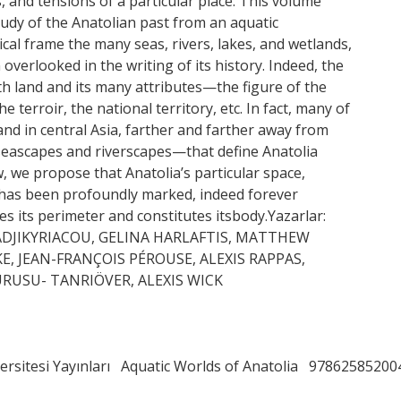
, and tensions of a particular place. This volume
udy of the Anatolian past from an aquatic
tical frame the many seas, rivers, lakes, and wetlands,
verlooked in the writing of its history. Indeed, the
ith land and its many attributes—the figure of the
e terroir, the national territory, etc. In fact, many of
nd in central Asia, farther and farther away from
eascapes and riverscapes—that define Anatolia
w, we propose that Anatolia’s particular space,
has been profoundly marked, indeed forever
es its perimeter and constitutes itsbody.Yazarlar:
ADJIKYRIACOU, GELINA HARLAFTIS, MATTHEW
KE, JEAN-FRANÇOIS PÉROUSE, ALEXIS RAPPAS,
RUSU- TANRIÖVER, ALEXIS WICK
ersitesi Yayınları
Aquatic Worlds of Anatolia
97862585200