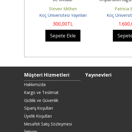
ve Malzeme
nham
Steven Mithen
Patricia 
i Yayınları
Koç Üniversitesi Yayınları
Koç Üniversit
TL
300
,00
TL
1.600
Ekle
Sepete Ekle
Sepete
Müşteri Hizmetleri
Yayınevleri
Hakkımızda
Kargo ve Teslimat
Gizlilik ve Güvenlik
Sipariş Koşulları
Üyelik Koşulları
Mesafeli Satış Sözleşmesi
İletişim