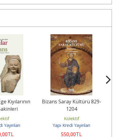
Ege Kıyılarının
Bizans Saray Kültürü 829-
Sanatsal 
Sakinleri
1204
Nesneler
Nitelend
ektif
Kolektif
K
i Yayınları
Yapı Kredi Yayınları
Koç Üniver
0
,00
TL
550
,00
TL
19