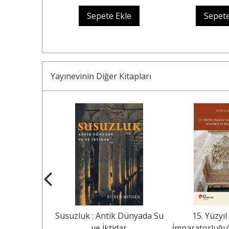
Ekle
Sepete Ekle
Sepete
Yayınevinin Diğer Kitapları
sleri
Susuzluk : Antik Dünyada Su
15. Yüzyı
ve İktidar
İmparatorluğu