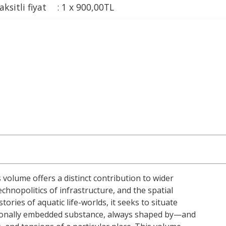
aksitli fiyat
:
1 x
900
,00
TL
is volume offers a distinct contribution to wider
chnopolitics of infrastructure, and the spatial
ories of aquatic life-worlds, it seeks to situate
gionally embedded substance, always shaped by—and