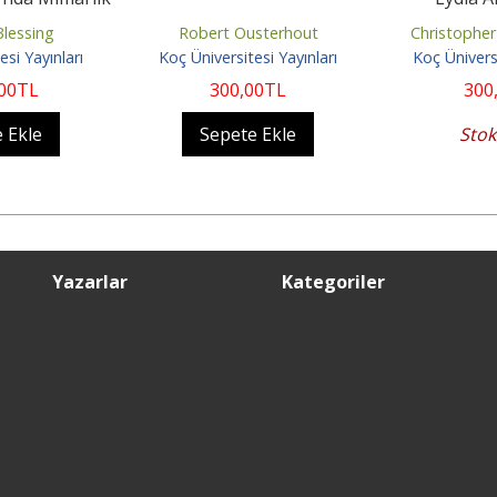
 Siyaseti
Blessing
Robert Ousterhout
Christopher
esi Yayınları
Koç Üniversitesi Yayınları
Koç Üniversi
,00
TL
300
,00
TL
300
 Ekle
Sepete Ekle
Stok
Yazarlar
Kategoriler