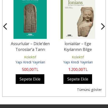
Assurlular – Dicle’den
İonialılar – Ege
Toroslar’a Tanrı
Kıyılarının Bilge
Assur’un Krallığı
Sakinleri
ams
Kolektif
Kolektif
Ol
Yapı Kredi Yayınları
Yapı Kredi Yayınları
500
,00
TL
1.200
,00
TL
Sepete Ekle
Sepete Ekle
Tümünü göster