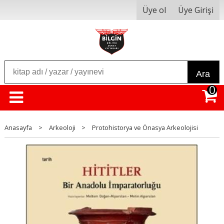
Üye ol
Üye Girişi
Ara
0
Anasayfa
>
Arkeoloji
>
Protohistorya ve Önasya Arkeolojisi