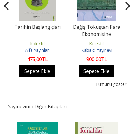
z
Tarihin Başlangıçları
Değiş Tokuştan Para
A
Ekonomisine
Kolektif
Kolektif
Alfa Yayınları
Kabalcı Yayınevi
475
,00
TL
900
,00
TL
Sepete Ekle
Sepete Ekle
Tümünü göster
Yayınevinin Diğer Kitapları