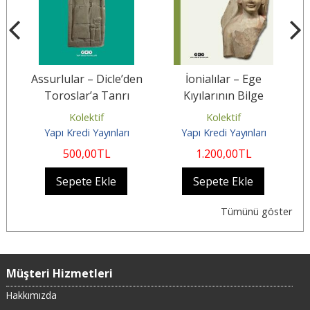
Assurlular – Dicle’den
İonialılar – Ege
Toroslar’a Tanrı
Kıyılarının Bilge
Assur’un Krallığı
Sakinleri
ams
Kolektif
Kolektif
Ol
Yapı Kredi Yayınları
Yapı Kredi Yayınları
500
,00
TL
1.200
,00
TL
Sepete Ekle
Sepete Ekle
Tümünü göster
Müşteri Hizmetleri
Hakkımızda