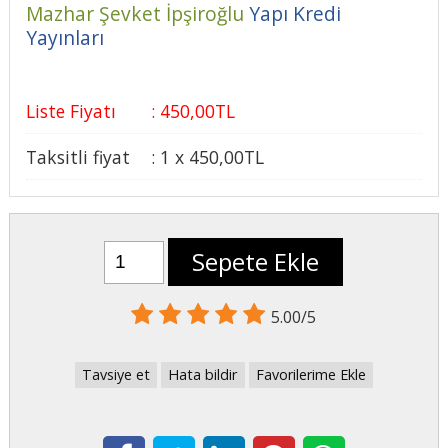
Mazhar Şevket İpşiroğlu
Yapı Kredi
Yayınları
Liste Fiyatı
:
450
,00
TL
Taksitli fiyat
:
1 x
450
,00
TL
Sepete Ekle
5.00/5
Tavsiye et
Hata bildir
Favorilerime Ekle