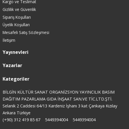
Kargo ve Teslimat
Gizlilik ve Güvenlik
Sipariş Koşulları
Üyelik Koşulları
Mesafeli Satış Sözleşmesi
İletişim
Yayınevleri
Yazarlar
Kategoriler
BİLGİN KÜLTÜR SANAT ORGANİZSYON YAYINCILIK BASIM
DAĞITIM PAZARLAMA GIDA İNŞAAT SAN.VE TİC.LTD.ŞTİ.
Selanik 2 Caddesi 64/13 Kardeniz İşhanı 3 kat Çankaya Kızılay
Ankara Türkiye
(+90) 312 419 85 67
5449394004
5449394004