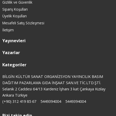
Gizlilik ve Güvenlik
Sipariş Koşulları
Üyelik Koşulları
Mesafeli Satış Sözleşmesi
İletişim
Yayınevleri
Yazarlar
Kategoriler
BİLGİN KÜLTÜR SANAT ORGANİZSYON YAYINCILIK BASIM
DAĞITIM PAZARLAMA GIDA İNŞAAT SAN.VE TİC.LTD.ŞTİ.
Selanik 2 Caddesi 64/13 Kardeniz İşhanı 3 kat Çankaya Kızılay
Ankara Türkiye
(+90) 312 419 85 67
5449394004
5449394004
Bizi takip edin