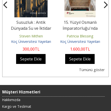
Susuzluk : Antik
15. Yüzyıl Osmanlı
B
Dünyada Su ve İktidar
İmparatorluğu'nda
Mimarlık ve Malzeme
Steven Mithen
Patricia Blessing
Siyaseti
rı
Koç Üniversitesi Yayınları
Koç Üniversitesi Yayınları
K
300
,00
TL
1.600
,00
TL
Sepete Ekle
Sepete Ekle
Tümünü göster
Müşteri Hizmetleri
Hakkımızda
Kargo ve Teslimat