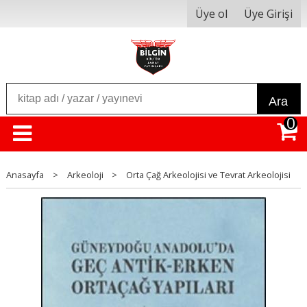
Üye ol
Üye Girişi
Ara
0
Anasayfa
>
Arkeoloji
>
Orta Çağ Arkeolojisi ve Tevrat Arkeolojisi