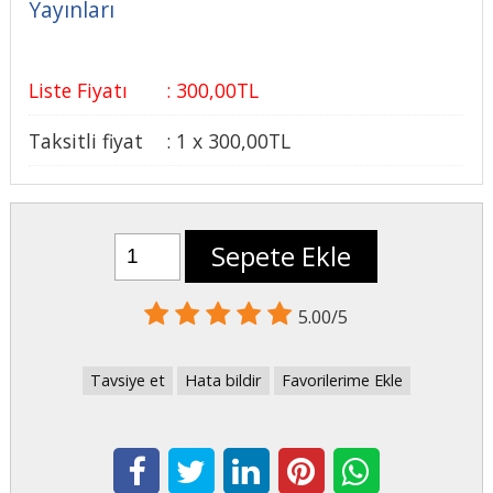
Yayınları
Liste Fiyatı
:
300
,00
TL
Taksitli fiyat
:
1 x
300
,00
TL
Sepete Ekle
5.00/5
Tavsiye et
Hata bildir
Favorilerime Ekle