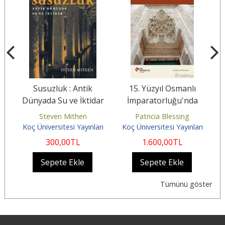
Susuzluk : Antik
15. Yüzyıl Osmanlı
Dünyada Su ve İktidar
İmparatorluğu'nda
Mimarlık ve Malzeme
Steven Mithen
Patricia Blessing
C
Siyaseti
rı
Koç Üniversitesi Yayınları
Koç Üniversitesi Yayınları
K
300
,00
TL
1.600
,00
TL
Sepete Ekle
Sepete Ekle
Tümünü göster