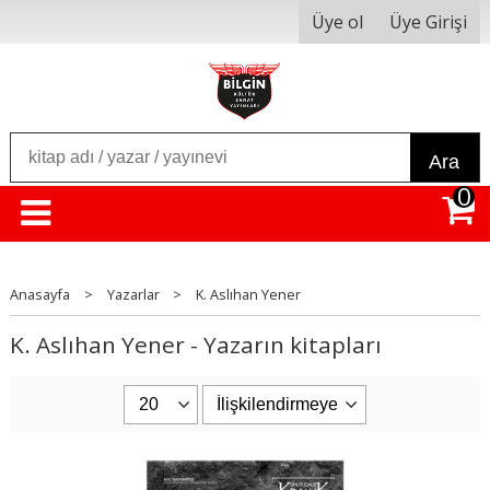
Üye ol
Üye Girişi
Ara
0
Anasayfa
>
Yazarlar
>
K. Aslıhan Yener
K. Aslıhan Yener - Yazarın kitapları