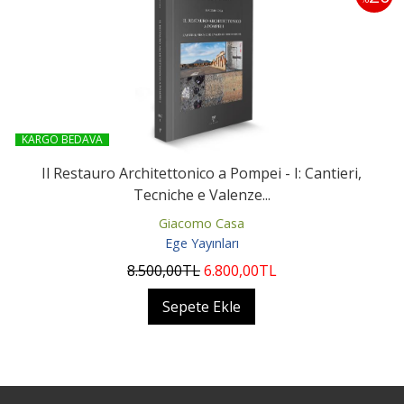
KARGO BEDAVA
Il Restauro Architettonico a Pompei - I: Cantieri,
Tecniche e Valenze...
Giacomo Casa
Ege Yayınları
8.500
,00
TL
6.800
,00
TL
Sepete Ekle