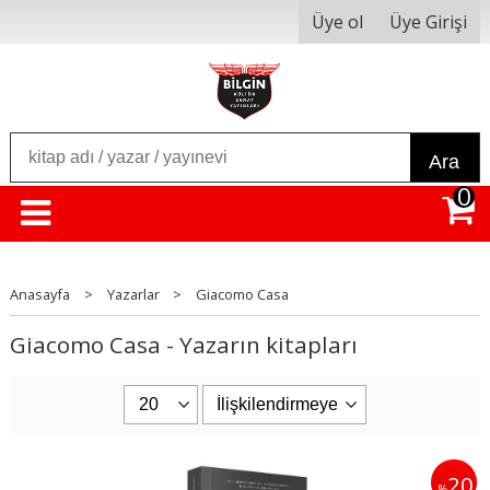
Üye ol
Üye Girişi
Ara
0
Anasayfa
>
Yazarlar
>
Giacomo Casa
Giacomo Casa - Yazarın kitapları
20
%