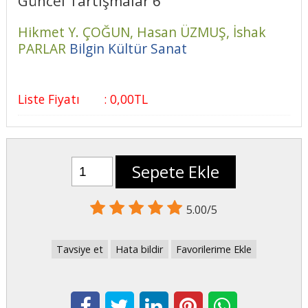
Güncel Tartışmalar 6
Hikmet Y. ÇOĞUN,
Hasan ÜZMUŞ,
İshak
PARLAR
Bilgin Kültür Sanat
Liste Fiyatı
:
0
,00
TL
Sepete Ekle
5.00/5
Tavsiye et
Hata bildir
Favorilerime Ekle