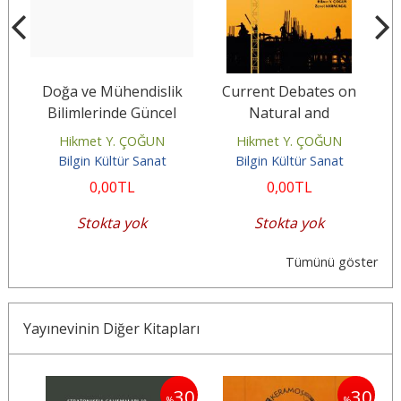
k
Doğa ve Mühendislik
Current Debates on
Bilimlerinde Güncel
Natural and
Tartışmalar 4
Engineering Sciences 3
E
Hikmet Y. ÇOĞUN
Hikmet Y. ÇOĞUN
Bilgin Kültür Sanat
Bilgin Kültür Sanat
0
,00
TL
0
,00
TL
Stokta yok
Stokta yok
Tümünü göster
Yayınevinin Diğer Kitapları
30
30
30
%
%