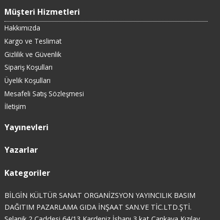
Müşteri Hizmetleri
Hakkımızda
Kargo ve Teslimat
Gizlilik ve Güvenlik
Sipariş Koşulları
Üyelik Koşulları
Mesafeli Satış Sözleşmesi
İletişim
Yayınevleri
Yazarlar
Kategoriler
BİLGİN KÜLTÜR SANAT ORGANİZSYON YAYINCILIK BASIM
DAĞITIM PAZARLAMA GIDA İNŞAAT SAN.VE TİC.LTD.ŞTİ.
Selanik 2 Caddesi 64/13 Kardeniz İşhanı 3 kat Çankaya Kızılay