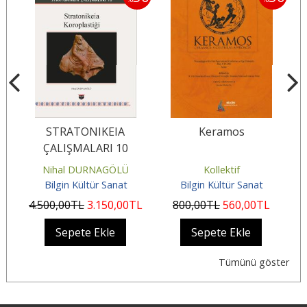
STRATONIKEIA
Keramos
D
ÇALIŞMALARI 10
Nihal DURNAGÖLÜ
Kollektif
Bilgin Kültür Sanat
Bilgin Kültür Sanat
4.500
,00
TL
3.150
,00
TL
800
,00
TL
560
,00
TL
Sepete Ekle
Sepete Ekle
Tümünü göster