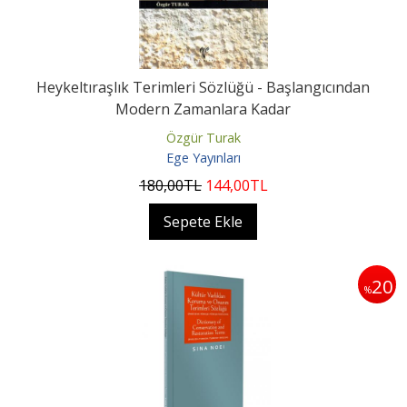
Heykeltıraşlık Terimleri Sözlüğü - Başlangıcından
Modern Zamanlara Kadar
Özgür Turak
Ege Yayınları
180
,00
TL
144
,00
TL
Sepete Ekle
20
%