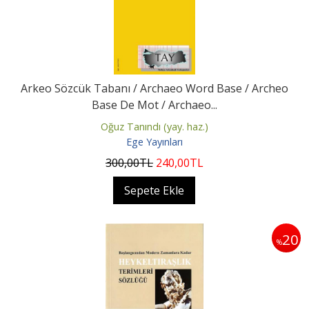
Arkeo Sözcük Tabanı / Archaeo Word Base / Archeo
Base De Mot / Archaeo...
Oğuz Tanındı (yay. haz.)
Ege Yayınları
300
,00
TL
240
,00
TL
Sepete Ekle
20
%