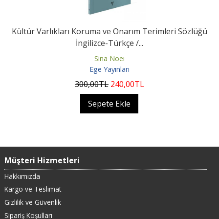
Kültür Varlıkları Koruma ve Onarım Terimleri Sözlüğü
İngilizce-Türkçe /...
Sina Noeı
Ege Yayınları
300
,00
TL
240
,00
TL
Sepete Ekle
Müşteri Hizmetleri
Hakkımızda
Kargo ve Teslimat
Gizlilik ve Güvenlik
Sipariş Koşulları