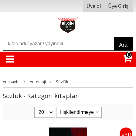
Üye ol
Üye Girişi
Ara
0
Anasayfa
>
Arkeoloji
>
Sözlük
Sözlük - Kategori kitapları
30
%