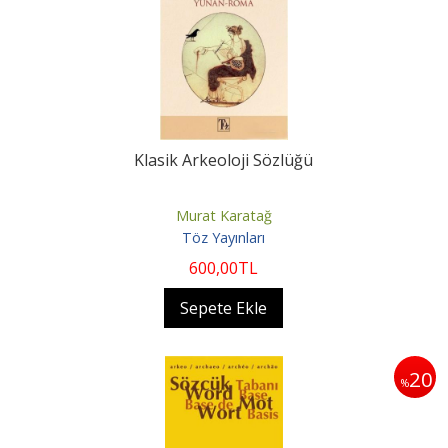
Klasik Arkeoloji Sözlüğü
Murat Karatağ
Töz Yayınları
600
,00
TL
Sepete Ekle
20
%