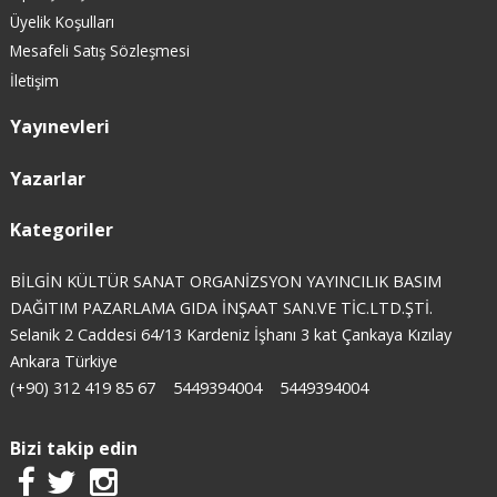
Üyelik Koşulları
Mesafeli Satış Sözleşmesi
İletişim
Yayınevleri
Yazarlar
Kategoriler
BİLGİN KÜLTÜR SANAT ORGANİZSYON YAYINCILIK BASIM
DAĞITIM PAZARLAMA GIDA İNŞAAT SAN.VE TİC.LTD.ŞTİ.
Selanik 2 Caddesi 64/13 Kardeniz İşhanı 3 kat Çankaya Kızılay
Ankara Türkiye
(+90) 312 419 85 67
5449394004
5449394004
Bizi takip edin