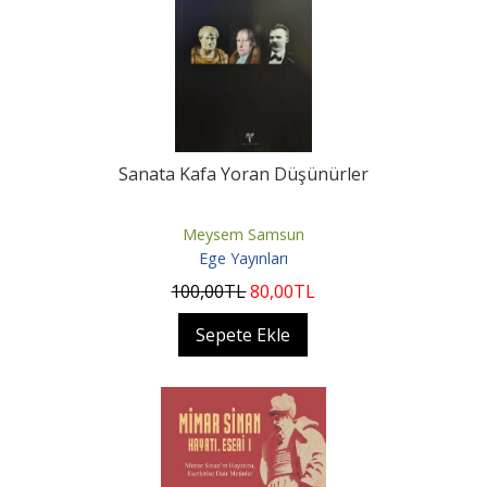
Sanata Kafa Yoran Düşünürler
Meysem Samsun
Ege Yayınları
100
,00
TL
80
,00
TL
Sepete Ekle