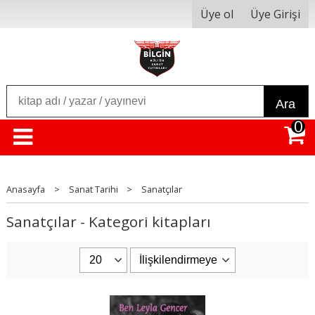
Üye ol
Üye Girişi
Ara
0
Anasayfa
>
Sanat Tarihi
>
Sanatçılar
Sanatçılar - Kategori kitapları