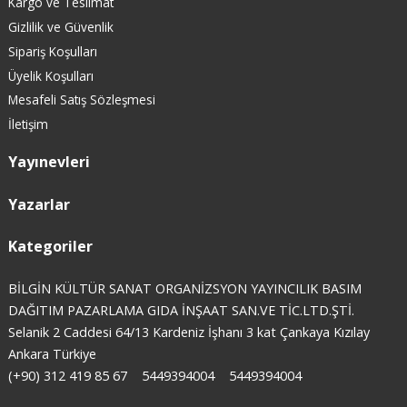
Kargo ve Teslimat
Gizlilik ve Güvenlik
Sipariş Koşulları
Üyelik Koşulları
Mesafeli Satış Sözleşmesi
İletişim
Yayınevleri
Yazarlar
Kategoriler
BİLGİN KÜLTÜR SANAT ORGANİZSYON YAYINCILIK BASIM
DAĞITIM PAZARLAMA GIDA İNŞAAT SAN.VE TİC.LTD.ŞTİ.
Selanik 2 Caddesi 64/13 Kardeniz İşhanı 3 kat Çankaya Kızılay
Ankara Türkiye
(+90) 312 419 85 67
5449394004
5449394004