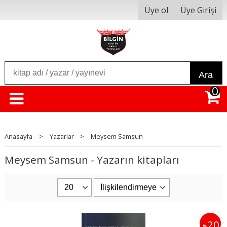
Üye ol
Üye Girişi
Ara
0
Anasayfa
>
Yazarlar
>
Meysem Samsun
Meysem Samsun - Yazarın kitapları
20
%