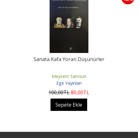
Sanata Kafa Yoran Düşünürler
Meysem Samsun
Ege Yayınları
100
,00
TL
80
,00
TL
Sepete Ekle