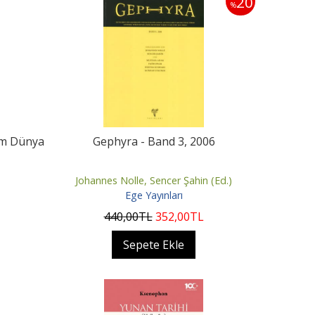
20
%
em Dünya
Gephyra - Band 3, 2006
Johannes Nolle, Sencer Şahin (Ed.)
Ege Yayınları
440
,00
TL
352
,00
TL
Sepete Ekle