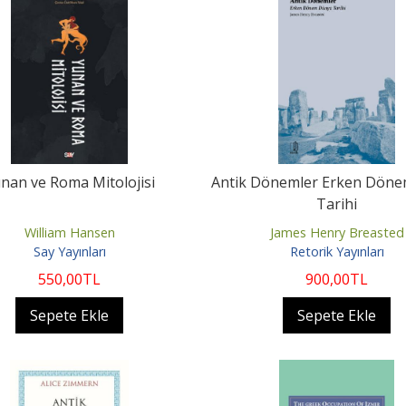
nan ve Roma Mitolojisi
Antik Dönemler Erken Dön
Tarihi
William Hansen
James Henry Breasted
Say Yayınları
Retorik Yayınları
550
,00
TL
900
,00
TL
Sepete Ekle
Sepete Ekle