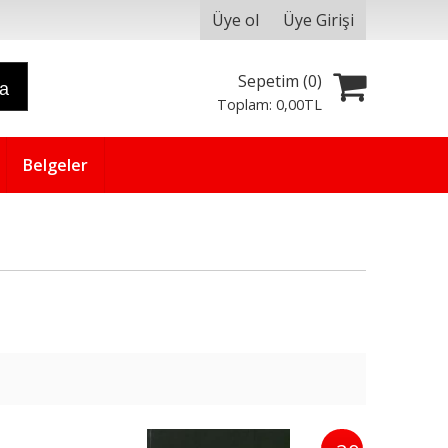
Üye ol
Üye Girişi
Sepetim (
0
)
ra
Toplam:
0
,00
TL
Belgeler