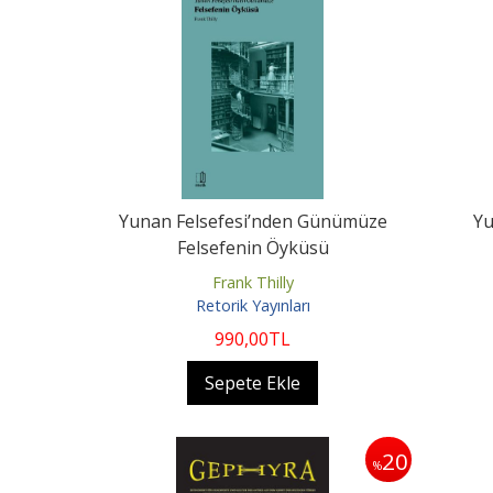
Yunan Felsefesi’nden Günümüze
Yu
Felsefenin Öyküsü
Frank Thilly
Retorik Yayınları
990
,00
TL
Sepete Ekle
20
%