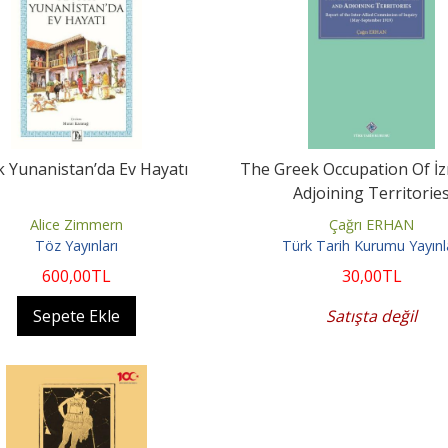
k Yunanistan’da Ev Hayatı
The Greek Occupation Of İz
Adjoining Territorie
Alice Zimmern
Çağrı ERHAN
Töz Yayınları
Türk Tarih Kurumu Yayınl
600
,00
TL
30
,00
TL
Sepete Ekle
Satışta değil