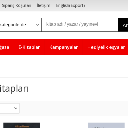
Sipariş Koşulları
İletişim
English(Export)
A
ğaza
E-Kitaplar
Kampanyalar
Hediyelik eşyalar
itapları