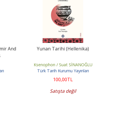
mir And
Yunan Tarihi (Hellenika)
s
Ksenophon / Suat SİNANOĞLU
arı
Türk Tarih Kurumu Yayınları
100
,00
TL
Satışta değil