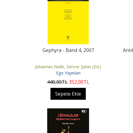
Gephyra - Band 4, 2007
Anti
Johannes Nolle, Sencer Şahin (Ed.)
Ege Yayınları
440
,00
TL
352
,00
TL
Sepete Ekle