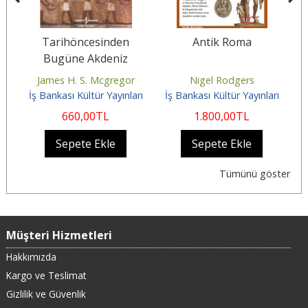
ve
Tarihöncesinden
Antik Roma
Bugüne Akdeniz
Dünyası Ve Doğa - Kriz
James H. S. Mcgregor
Nigel Rodgers
Lo
Çağına Nasıl Geldik
rı
İş Bankası Kültür Yayınları
İş Bankası Kültür Yayınları
İ
660
,00
TL
1.800
,00
TL
Sepete Ekle
Sepete Ekle
Tümünü göster
Müşteri Hizmetleri
Hakkımızda
Kargo ve Teslimat
Gizlilik ve Güvenlik