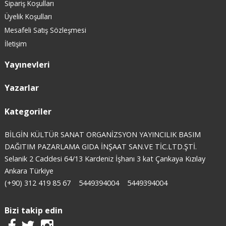
Sipariş Koşulları
Üyelik Koşulları
Mesafeli Satış Sözleşmesi
İletişim
Yayınevleri
Yazarlar
Kategoriler
BİLGİN KÜLTÜR SANAT ORGANİZSYON YAYINCILIK BASIM
DAĞITIM PAZARLAMA GIDA İNŞAAT SAN.VE TİC.LTD.ŞTİ.
Selanik 2 Caddesi 64/13 Kardeniz İşhanı 3 kat Çankaya Kızılay
Ankara Türkiye
(+90) 312 419 85 67
5449394004
5449394004
Bizi takip edin