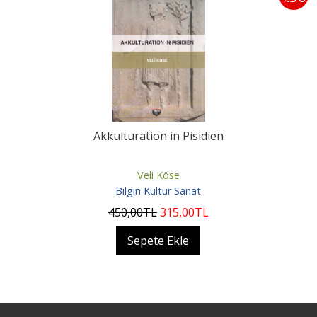
Akkulturation in Pisidien
Veli Köse
Bilgin Kültür Sanat
450
,00
TL
315
,00
TL
Sepete Ekle