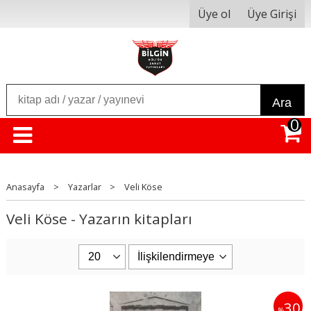
Üye ol
Üye Girişi
Ara
0
Anasayfa
>
Yazarlar
>
Veli Köse
Veli Köse - Yazarın kitapları
30
%