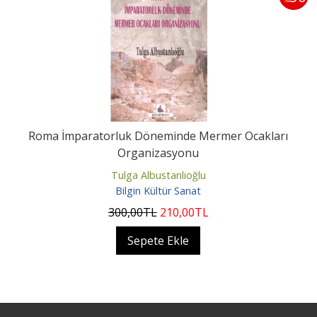
Roma İmparatorluk Döneminde Mermer Ocakları
Organizasyonu
Tulga Albustanlıoğlu
Bilgin Kültür Sanat
300
,00
TL
210
,00
TL
Sepete Ekle