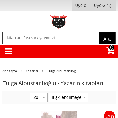
Üye ol
Üye Girişi
Ara
0
Anasayfa
>
Yazarlar
>
Tulga Albustanlıoğlu
Tulga Albustanlıoğlu - Yazarın kitapları
30
%