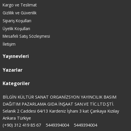
Kargo ve Teslimat
Gizlilik ve Güvenlik
Sipariş Koşulları
Üyelik Koşulları
Mesafeli Satış Sözleşmesi
İletişim
Yayınevleri
Yazarlar
Kategoriler
BİLGİN KÜLTÜR SANAT ORGANİZSYON YAYINCILIK BASIM
DAĞITIM PAZARLAMA GIDA İNŞAAT SAN.VE TİC.LTD.ŞTİ.
Selanik 2 Caddesi 64/13 Kardeniz İşhanı 3 kat Çankaya Kızılay
Ankara Türkiye
(+90) 312 419 85 67
5449394004
5449394004