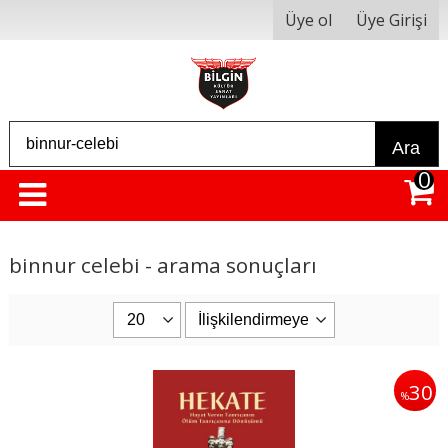
Üye ol
Üye Girişi
Ara
0
binnur celebi - arama sonuçları
30
%