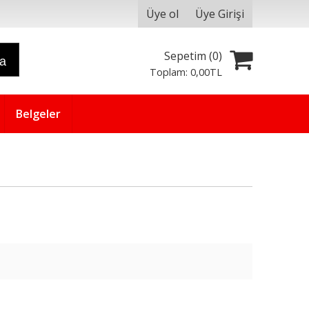
Üye ol
Üye Girişi
Sepetim (
0
)
ra
Toplam:
0
,00
TL
Belgeler