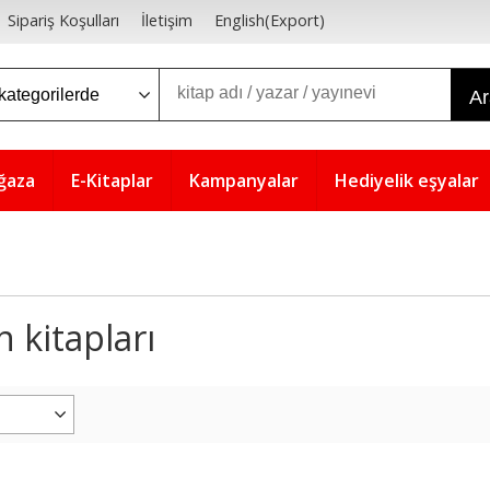
Sipariş Koşulları
İletişim
English(Export)
A
ğaza
E-Kitaplar
Kampanyalar
Hediyelik eşyalar
 kitapları