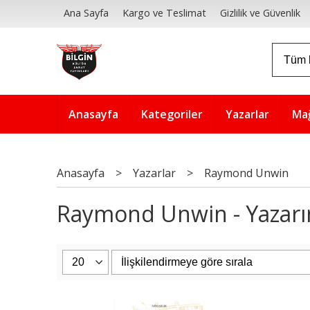
Ana Sayfa
Kargo ve Teslimat
Gizlilik ve Güvenlik
Anasayfa
Kategoriler
Yazarlar
Ma
Anasayfa
>
Yazarlar
>
Raymond Unwin
Raymond Unwin - Yazarın