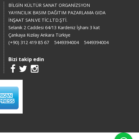
BİLGİN KÜLTÜR SANAT ORGANİZSYON
YAYINCILIK BASIM DAĞITIM PAZARLAMA GIDA
İNŞAAT SAN.VE TİC.LTD.ŞTİ.
Selanik 2 Caddesi 64/13 Kardeniz İşhanı 3 kat
Çankaya Kızılay Ankara Türkiye
(+90) 312 419 85 67
5449394004
5449394004
Bizi takip edin